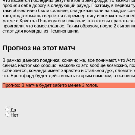
Что касается последних результатов Брентфорда, то важно по
пробили себе дорогу в следующий раунд. Поэтому, в первом ту
таки объективно были сильнее, они доказывали на каждом сан
того, когда команда вернется в премьер-лигу и покажет након
матче с Кристал Пэласом они показали, что готовы сражаться с
проиграли, что самое главное. Таким образом, после 2 сыгранн
старт для команды из Чемпионшипа.
Прогноз на этот матч
В рамках данного поединка, конечно же, все понимают, что Аст
сейчас настолько хорошо, насколько это вообще возможно, по
собирается, команда имеет характер и стальной дух, сломить 
что Брентфорд будет действовать вторым номером, а основные
Прогноз: В матче будет забито менее 3 голов.
Да
Нет