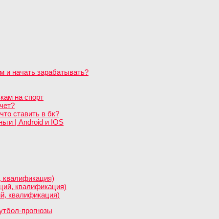
м и начать зарабатывать?
кам на спорт
чет?
что ставить в бк?
ги | Android и IOS
, квалификация)
нций, квалификация)
ий, квалификация)