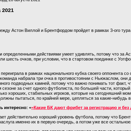
 2021
ежду Астон Виллой и Брентфордом пройдет в рамках 3-ого тура
ми определенными действиями умеет удивлять, потому что за Ас
ли шесть очков, при условии, что в стартовом поединке с Уотфо
переиграла в рамках национального кубка своего оппонента со 
х команда набрала три очка в противостоянии с Ньюкаслом, они
 много подводных камней, потому что важно понимать тот факт, ч
сезоне за счет одного футболиста, по большей части, который 
лько хороших, стабильных игроков, которые на сегодняшний мом
должны пытаться, по крайней мере, цепляться за какие-нибудь 
ь интересно: «
«Какие БК дают фрибет за регистрацию и без
вает действительно хороший уровень футбола, потому что Брен
заслуга именно их в первую очередь, а потом уже все остальное