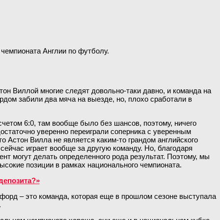
 чемпионата Англии по футболу.
тон Виллой многие следят довольно-таки давно, и команда на
рдом забили два мяча на выезде, но, плохо сработали в
счетом 6:0, там вообще было без шансов, поэтому, ничего
 достаточно уверенно переиграли соперника с уверенным
то Астон Вилла не является каким-то грандом английского
сейчас играет вообще за другую команду. Но, благодаря
ент могут делать определенного рода результат. Поэтому, мы
высокие позиции в рамках национального чемпионата.
 депозита?»
тфорд – это команда, которая еще в прошлом сезоне выступала
.