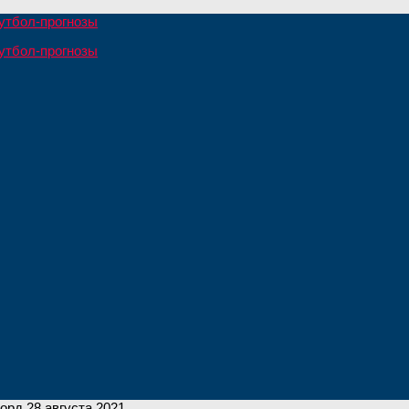
орд 28 августа 2021