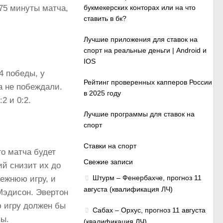
букмекерских конторах или на что
 75 минуты матча,
ставить в бк?
Лучшие приложения для ставок на
спорт на реальные деньги | Android и
IOS
4 победы, у
Рейтинг проверенных капперов России
а не побеждали.
в 2025 году
2 и 0:2.
Лучшие программы для ставок на
спорт
Ставки на спорт
го матча будет
Свежие записи
й снизит их до
Штурм – Фенербахче, прогноз 11
ежнюю игру, и
августа (квалификация ЛЧ)
Мэдисон. Эвертон
ю игру должен бы
Сабах – Орхус, прогноз 11 августа
лы.
(квалификация ЛЧ)