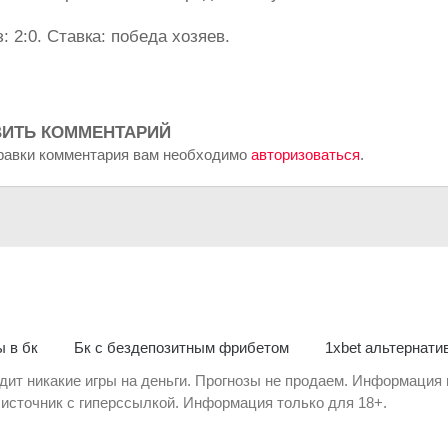
: 2:0. Ставка: победа хозяев.
ИТЬ КОММЕНТАРИЙ
равки комментария вам необходимо
авторизоваться
.
 в бк
Бк с бездепозитным фрибетом
1xbet альтернати
одит никакие игры на деньги. Прогнозы не продаем. Информация
 источник с гиперссылкой. Информация только для 18+.