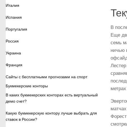
Италия
Те
Испания
В посл
Португалия
Еще дв
Россия
семь м
ничью 
Украина
офсайд
Франция
Лестер
сравня
Сайты с бесплатными прогнозами на спорт
послед
Букмекерские конторы
метрах
В каких букмекерских конторах есть виртуальный
Эверто
демо счет?
матчах
Какую букмекерскую контору лучше выбрать для
Форест
ставок в России?
смотрел