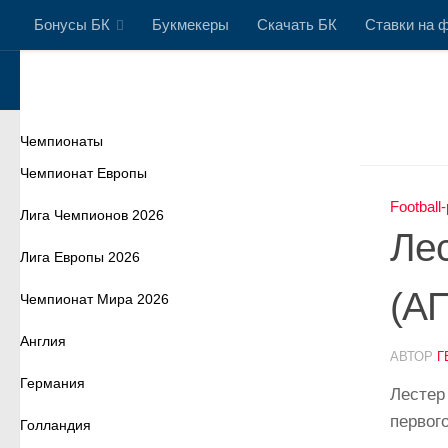
Бонусы БК
Букмекеры
Скачать БК
Ставки на 
Чемпионаты
Чемпионат Европы
Football
Лига Чемпионов 2026
Лес
Лига Европы 2026
(АП
Чемпионат Мира 2026
Англия
АВТОР
Г
Германия
Лестер
первого
Голландия