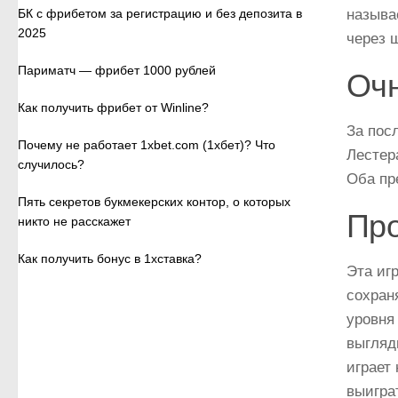
БК с фрибетом за регистрацию и без депозита в
называе
2025
через 
Париматч — фрибет 1000 рублей
Оч
Как получить фрибет от Winline?
За пос
Почему не работает 1xbet.com (1хбет)? Что
Лестер
случилось?
Оба пр
Пять секретов букмекерских контор, о которых
Про
никто не расскажет
Как получить бонус в 1хставка?
Эта иг
сохран
уровня
выгляд
играет
выигра