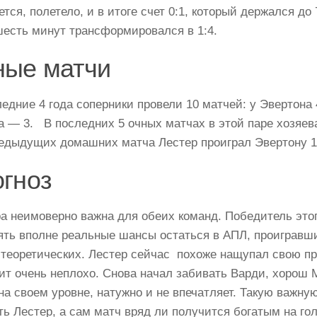
тся, полетело, и в итоге счет 0:1, который держался до
шесть минут трансформировался в 1:4.
ные матчи
ледние 4 года соперники провели 10 матчей: у Эвертона 
а — 3. В последних 5 очных матчах в этой паре хозяев
едыдущих домашних матча Лестер проиграл Эвертону 1:
гноз
ра неимоверно важна для обеих команд. Победитель это
ять вполне реальные шансы остаться в АПЛ, проигравши
 теоретических. Лестер сейчас похоже нащупал свою пр
ит очень неплохо. Снова начал забивать Варди, хорош 
 на своем уровне, натужно и не впечатляет. Такую важну
ть Лестер, а сам матч вряд ли получится богатым на го