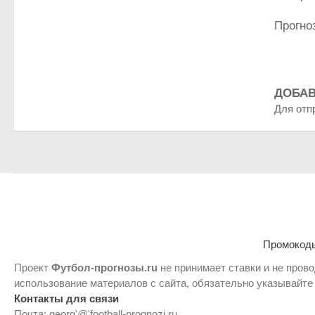
Прогноз
ДОБАВ
Для отп
Промокоды
Проект
Футбол-прогнозы.ru
не принимает ставки и не пров
использование материалов с сайта, обязательно указывайте
Контакты для связи
Почта: georg'@'football-prognozi.ru