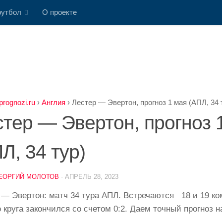
футбол
О проекте
-prognozi.ru
›
Англия
›
Лестер — Эвертон, прогноз 1 мая (АПЛ, 34 
тер — Эвертон, прогноз 
Л, 34 тур)
ЕОРГИЙ МОЛОТОВ
·
АПРЕЛЬ 28, 2023
 — Эвертон: матч 34 тура АПЛ. Встречаются 18 и 19 к
 круга закончился со счетом 0:2. Даем точный прогноз на