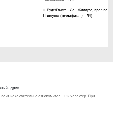
Буде/Глимт – Сен-Жиллуаз, прогноз
11 августа (квалификация ЛЧ)
вный адрес
 носит исключительно ознакомительный характер. При