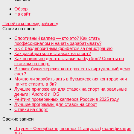
Обзор
На сайт
Перейти ко всему рейтингу
Ставки на спорт
Спортивный каппер — кто это? Как стать
профессионалом и начать зарабатывать?
БК с бездепозитным фрибетом за регистрацию
Как разобраться в ставках на спорт?
Как правильно делать ставки на футбол? Советы по
ставкам на спорт
В каких букмекерских конторах есть виртуальный демо
счет?
Можно ли зарабатывать в букмекерских конторах или
на что ставить в бк?
Лучшие приложения для ставок на спорт на реальные
деньги | Android и IOS
Рейтинг проверенных капперов России в 2025 году
Лучшие программы для ставок на спорт
Ставки на спорт
Свежие записи
Штурм – Фенербахче, прогноз 11 августа (квалификация
ЛЧ)