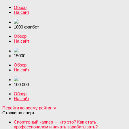
Обзор
На сайт
1000 фрибет
Обзор
На сайт
15000
Обзор
На сайт
100 000
Обзор
На сайт
Перейти ко всему рейтингу
Ставки на спорт
Спортивный каппер — кто это? Как стать
профессионалом и начать зарабатывать?