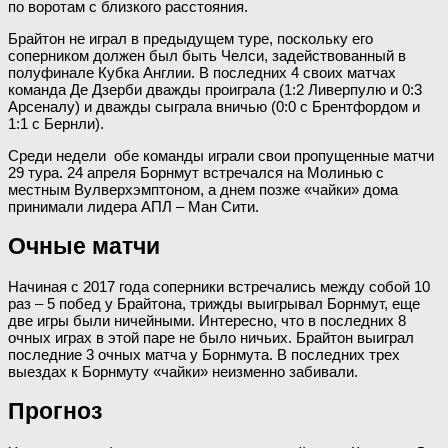
по воротам с близкого расстояния.
Брайтон не играл в предыдущем туре, поскольку его
соперником должен был быть Челси, задействованный в
полуфинале Кубка Англии. В последних 4 своих матчах
команда Де Дзерби дважды проиграла (1:2 Ливерпулю и 0:3
Арсеналу) и дважды сыграла вничью (0:0 с Брентфордом и
1:1 с Бернли).
Среди недели обе команды играли свои пропущенные матчи
29 тура. 24 апреля Борнмут встречался на Молинью с
местным Вулверхэмптоном, а днем позже «чайки» дома
принимали лидера АПЛ – Ман Сити.
Очные матчи
Начиная с 2017 года соперники встречались между собой 10
раз – 5 побед у Брайтона, трижды выигрывал Борнмут, еще
две игры были ничейными. Интересно, что в последних 8
очных играх в этой паре не было ничьих. Брайтон выиграл
последние 3 очных матча у Борнмута. В последних трех
выездах к Борнмуту «чайки» неизменно забивали.
Прогноз