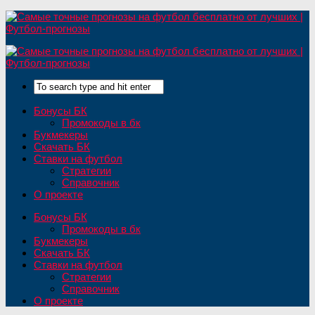
Бонусы БК
Промокоды в бк
Букмекеры
Скачать БК
Ставки на футбол
Стратегии
Справочник
О проекте
Бонусы БК
Промокоды в бк
Букмекеры
Скачать БК
Ставки на футбол
Стратегии
Справочник
О проекте