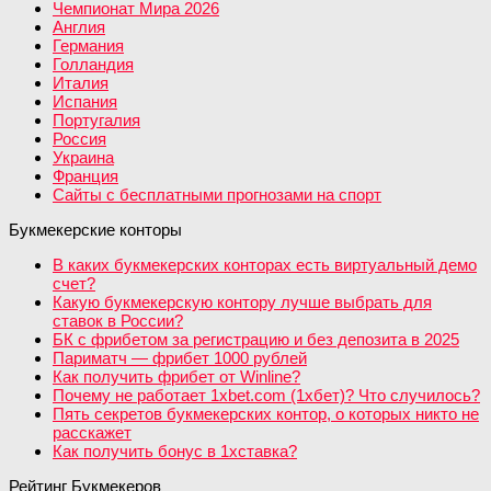
Чемпионат Мира 2026
Англия
Германия
Голландия
Италия
Испания
Португалия
Россия
Украина
Франция
Сайты с бесплатными прогнозами на спорт
Букмекерские конторы
В каких букмекерских конторах есть виртуальный демо
счет?
Какую букмекерскую контору лучше выбрать для
ставок в России?
БК с фрибетом за регистрацию и без депозита в 2025
Париматч — фрибет 1000 рублей
Как получить фрибет от Winline?
Почему не работает 1xbet.com (1хбет)? Что случилось?
Пять секретов букмекерских контор, о которых никто не
расскажет
Как получить бонус в 1хставка?
Рейтинг Букмекеров