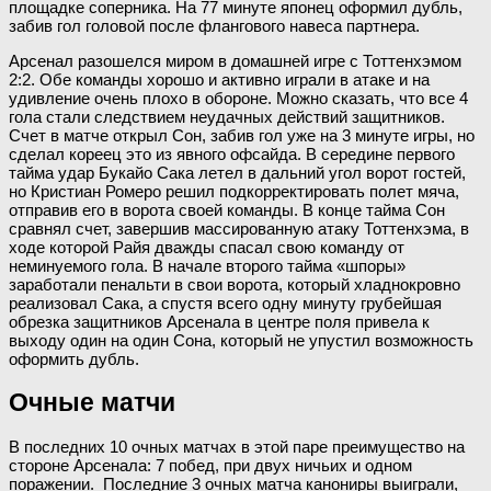
площадке соперника. На 77 минуте японец оформил дубль,
забив гол головой после флангового навеса партнера.
Арсенал разошелся миром в домашней игре с Тоттенхэмом
2:2. Обе команды хорошо и активно играли в атаке и на
удивление очень плохо в обороне. Можно сказать, что все 4
гола стали следствием неудачных действий защитников.
Счет в матче открыл Сон, забив гол уже на 3 минуте игры, но
сделал кореец это из явного офсайда. В середине первого
тайма удар Букайо Сака летел в дальний угол ворот гостей,
но Кристиан Ромеро решил подкорректировать полет мяча,
отправив его в ворота своей команды. В конце тайма Сон
сравнял счет, завершив массированную атаку Тоттенхэма, в
ходе которой Райя дважды спасал свою команду от
неминуемого гола. В начале второго тайма «шпоры»
заработали пенальти в свои ворота, который хладнокровно
реализовал Сака, а спустя всего одну минуту грубейшая
обрезка защитников Арсенала в центре поля привела к
выходу один на один Сона, который не упустил возможность
оформить дубль.
Очные матчи
В последних 10 очных матчах в этой паре преимущество на
стороне Арсенала: 7 побед, при двух ничьих и одном
поражении. Последние 3 очных матча канониры выиграли,