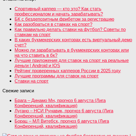
Спортивный каппер — кто это? Как стать
профессионалом и начать зарабатывать?
БК с бездепозитным фрибетом за регистрацию
Как разобраться в ставках на спорт?
Как правильно делать ставки на футбол? Советы по
ставкам на спорт
В каких букмекерских конторах есть виртуальный демо
счет?
Можно ли зарабатывать в букмекерских конторах или
на что ставить в бк?
Лучшие приложения для ставок на спорт на реальные
деньги | Android и IOS
Рейтинг проверенных капперов России в 2025 году
Лучшие программы для ставок на спорт
Ставки на спорт
Свежие записи
Брага – Динамо Мн, прогноз 6 августа (Лига
Конференций, квалификация)
Лугано – НСИ Рунавик, прогноз 6 августа (Лига
Конференций, квалификация)
Борац – МЛ Витебск, прогноз 6 августа (Лига
Конференций, квалификация)