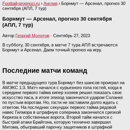
Football-prognozi.ru
›
Англия
›
Борнмут — Арсенал, прогноз 30
сентября (АПЛ, 7 тур)
Борнмут — Арсенал, прогноз 30 сентября
(АПЛ, 7 тур)
Автор
Георгий Молотов
·
Сентябрь 27, 2023
В субботу, 30 сентября, в матче 7 тура АПЛ встречаются
Борнмут и Арсенал. Даем точный прогноз на игру.
Последние матчи команд
В матче предыдущего тура Борнмут без шансов проиграл на
АМЭКС 1:3. Матч начался с курьезного гола гостей, когда в
середине первого тайма кипер хозяев решил показать свое
искусство паса, в итоге эпизод закончился ударом Соланке
по пустым воротам. Но, гости не заставили долго ждать с
ответом. На последних секундах первого тайма рядовой
навес Гилмора в штрафную соперника закончился срезкой
Керкеза в собственные ворота. Второй тайм начался с
быстрой атаки Брайтона, которую технично завершил
Митома, обыгравший парочку защитников в штрафной