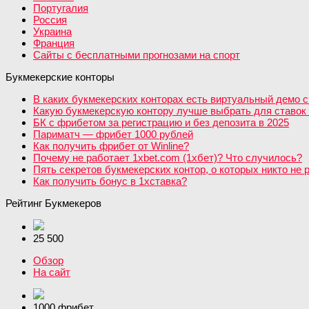
Португалия
Россия
Украина
Франция
Сайты с бесплатными прогнозами на спорт
Букмекерские конторы
В каких букмекерских конторах есть виртуальный демо с
Какую букмекерскую контору лучше выбрать для ставок 
БК с фрибетом за регистрацию и без депозита в 2025
Париматч — фрибет 1000 рублей
Как получить фрибет от Winline?
Почему не работает 1xbet.com (1хбет)? Что случилось?
Пять секретов букмекерских контор, о которых никто не 
Как получить бонус в 1хставка?
Рейтинг Букмекеров
25 500
Обзор
На сайт
1000 фрибет