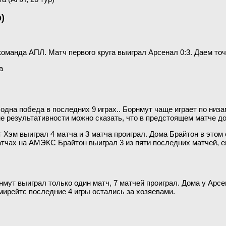
)
манда АПЛ. Матч первого круга выиграл Арсенал 0:3. Даем точн
одна победа в последних 9 играх.. Борнмут чаще играет по низ
е результативности можно сказать, что в предстоящем матче до
 Хэм выиграл 4 матча и 3 матча проиграл. Дома Брайтон в этом 
атчах на АМЭКС Брайтон выиграл 3 из пяти последних матчей, 
нмут выиграл только один матч, 7 матчей проиграл. Дома у Арс
мирейтс последние 4 игры остались за хозяевами.