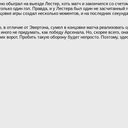
 обыграл на выезде Лестер, хоть матч и закончился со счетом 
олько один гол. Правда, и у Лестера был один не засчитанный 
цовке игры создал несколько моментов, и на последних секундах
о, в отличие от Эвертона, сумел в концовке матча реализовать
иного не придумать, как победу Арсенала. Но, скорее всего, она
их ворот. Пробить такую оборону будет непросто. Поэтому, здес