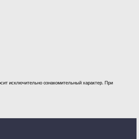
носит исключительно ознакомительный характер. При