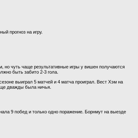
ый прогноз на игру.
ам, но чуть чаще результативные игры у вишен получаются
лжно быть забито 2-3 гола.
сезоне выиграл 5 матчей и 4 матча проиграл. Вест Хэм на
еще дважды была ничья.
енала 9 побед и только одно поражение. Борнмут на выезде