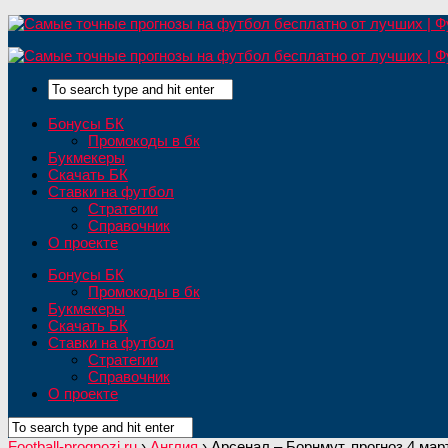
Бонусы БК
Промокоды в бк
Букмекеры
Скачать БК
Ставки на футбол
Стратегии
Справочник
О проекте
Бонусы БК
Промокоды в бк
Букмекеры
Скачать БК
Ставки на футбол
Стратегии
Справочник
О проекте
Football-prognozi.ru
›
Англия
›
Арсенал – Борнмут, прогноз 4 мар