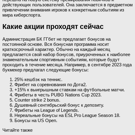
действующих пользователей. Она заключается в предметном
привлечении внимания игроков к конкретным событиям из
мира киберспорта.
Какие акции проходят сейчас
Администрация БК ГГбет не предлагает бонусов на
постоянной основе. Вся бонусная программа носит
краткосрочный характер. Обычно на каждый месяц
предлагается свой набор бонусов, приуроченных к наиболее
знаменательным спортивным событиям, которые будут
проходить в течение месяца. Например, в сентябре 2023 года
букмекер предлагал следующие бонусы:
25% кешбэк на теннис.
Фрибет на соревнования по Дота2.
+15% к выигрышным ставкам на футбольные матчи.
Фрибеты в честь PUBG Nations Cup 2023.
Counter strike 2 bonus.
Душевный сентябрьский бонус к депозиту.
Фрибеты на League of Legends.
Нереальные бонусы на ESL Pro League Season 18.
Бонусы на US Open.
Читайте также