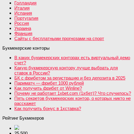
Голландия
Италия
Испания
Португалия
Россия
Украина
Франция
Сайты с бесплатными прогнозами на спорт
Букмекерские конторы
В каких букмекерских конторах есть виртуальный демо
счет?
Какую букмекерскую контору лучше выбрать для
ставок в России?
БК с фрибетом за регистрацию и без депозита в 2025
Париматч — фрибет 1000 рублей
Как получить фрибет от Winline?
Почему не работает 1xbet.com (1хбет)? Что случилось?
Пять секретов букмекерских контор, о которых никто не
расскажет
Как получить бонус в 1хставка?
Рейтинг Букмекеров
25 500