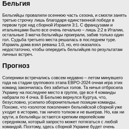
Бельгия
Бельгийцы провалили осеннюю часть сезона, и смогли занять
третью строчку лишь благодаря единственной победе в
первом туре над сборной Израиля 3:1. С французами и
итальянцами было все очень печально – лишь 2:2 в Италии,
остальные 3 матча бельгийцы проиграли, забив только один
гол. Судьба третьего места решалась в последнем туре.
Израиль дома взял реванш 1:0, но, его оказалось
недостаточно, чтобы опередить бельгийцев по результатам
личных встреч.
Прогноз
Соперники встречались совсем недавно – летом минувшего
года на стадии группового этапа ЕВРО-2024 очная игра этих
команд закончилась без забитых голов. Та ничья отбросила
Украину на последнее место в группе, где все 4 команды
набрали по 4 очка. В Бельгию вернулся Куртуа, что,
безусловно, усилило оборонительные позиции команды.
Похоже, что «золотое поколение» бельгийской сборной уже
уходит в историю, так ничего толком и не выиграв. Но, как ни
крути, а бельгийцы остаются крепким европейским
середняком, который запросто может потягаться с любой
командой. Поэтому, здесь сборной Украине будет очень