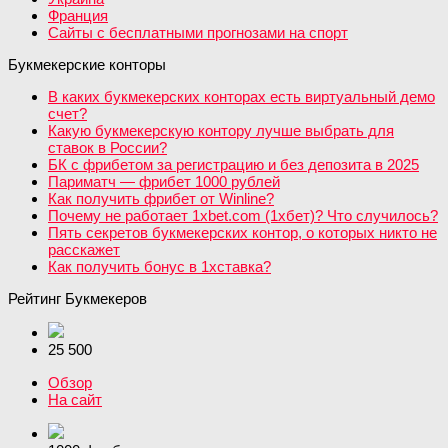
Франция
Сайты с бесплатными прогнозами на спорт
Букмекерские конторы
В каких букмекерских конторах есть виртуальный демо
счет?
Какую букмекерскую контору лучше выбрать для
ставок в России?
БК с фрибетом за регистрацию и без депозита в 2025
Париматч — фрибет 1000 рублей
Как получить фрибет от Winline?
Почему не работает 1xbet.com (1хбет)? Что случилось?
Пять секретов букмекерских контор, о которых никто не
расскажет
Как получить бонус в 1хставка?
Рейтинг Букмекеров
25 500
Обзор
На сайт