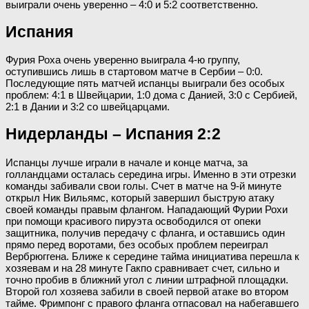
выиграли очень уверенно – 4:0 и 5:2 соответственно.
Испания
Фурия Роха очень уверенно выиграла 4-ю группу,
оступившись лишь в стартовом матче в Сербии – 0:0.
Последующие пять матчей испанцы выиграли без особых
проблем: 4:1 в Швейцарии, 1:0 дома с Данией, 3:0 с Сербией,
2:1 в Дании и 3:2 со швейцарцами.
Нидерланды – Испания 2:2
Испанцы лучше играли в начале и конце матча, за
голландцами осталась середина игры. Именно в эти отрезки
команды забивали свои голы. Счет в матче на 9-й минуте
открыл Ник Вильямс, который завершил быструю атаку
своей команды правым флангом. Нападающий Фурии Рохи
при помощи красивого пируэта освободился от опеки
защитника, получив передачу с фланга, и оставшись один
прямо перед воротами, без особых проблем переиграл
Вербрюггена. Ближе к середине тайма инициатива перешла к
хозяевам и на 28 минуте Гакпо сравнивает счет, сильно и
точно пробив в ближний угол с линии штрафной площадки.
Второй гол хозяева забили в своей первой атаке во втором
тайме. Фримпонг с правого фланга отпасовал на набегавшего