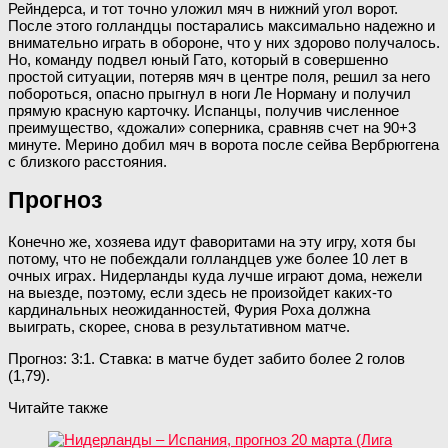
Рейндерса, и тот точно уложил мяч в нижний угол ворот.
После этого голландцы постарались максимально надежно и
внимательно играть в обороне, что у них здорово получалось.
Но, команду подвел юный Гато, который в совершенно
простой ситуации, потеряв мяч в центре поля, решил за него
побороться, опасно прыгнул в ноги Ле Норману и получил
прямую красную карточку. Испанцы, получив численное
преимущество, «дожали» соперника, сравняв счет на 90+3
минуте. Мерино добил мяч в ворота после сейва Вербрюггена
с близкого расстояния.
Прогноз
Конечно же, хозяева идут фаворитами на эту игру, хотя бы
потому, что не побеждали голландцев уже более 10 лет в
очных играх. Нидерланды куда лучше играют дома, нежели
на выезде, поэтому, если здесь не произойдет каких-то
кардинальных неожиданностей, Фурия Роха должна
выиграть, скорее, снова в результативном матче.
Прогноз: 3:1. Ставка: в матче будет забито более 2 голов
(1,79).
Читайте также