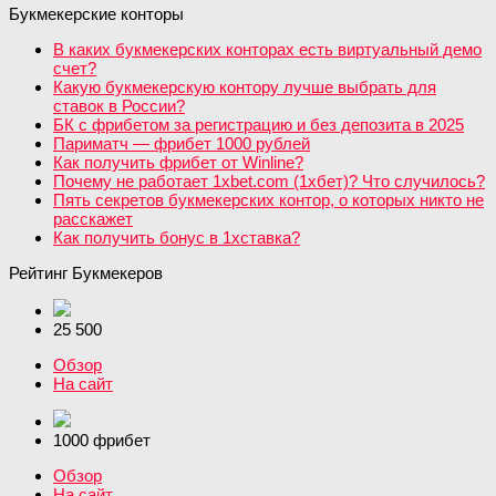
Букмекерские конторы
В каких букмекерских конторах есть виртуальный демо
счет?
Какую букмекерскую контору лучше выбрать для
ставок в России?
БК с фрибетом за регистрацию и без депозита в 2025
Париматч — фрибет 1000 рублей
Как получить фрибет от Winline?
Почему не работает 1xbet.com (1хбет)? Что случилось?
Пять секретов букмекерских контор, о которых никто не
расскажет
Как получить бонус в 1хставка?
Рейтинг Букмекеров
25 500
Обзор
На сайт
1000 фрибет
Обзор
На сайт