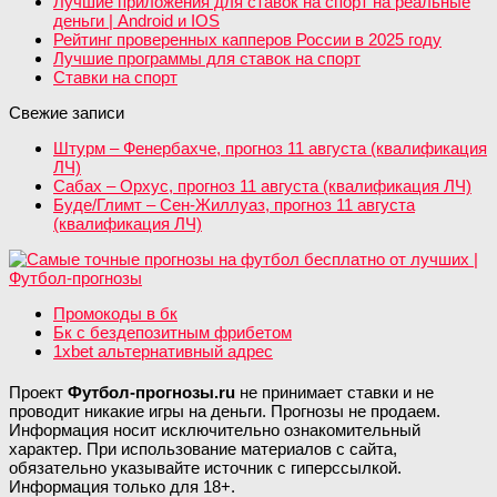
Лучшие приложения для ставок на спорт на реальные
деньги | Android и IOS
Рейтинг проверенных капперов России в 2025 году
Лучшие программы для ставок на спорт
Ставки на спорт
Свежие записи
Штурм – Фенербахче, прогноз 11 августа (квалификация
ЛЧ)
Сабах – Орхус, прогноз 11 августа (квалификация ЛЧ)
Буде/Глимт – Сен-Жиллуаз, прогноз 11 августа
(квалификация ЛЧ)
Промокоды в бк
Бк с бездепозитным фрибетом
1xbet альтернативный адрес
Проект
Футбол-прогнозы.ru
не принимает ставки и не
проводит никакие игры на деньги. Прогнозы не продаем.
Информация носит исключительно ознакомительный
характер. При использование материалов с сайта,
обязательно указывайте источник с гиперссылкой.
Информация только для 18+.