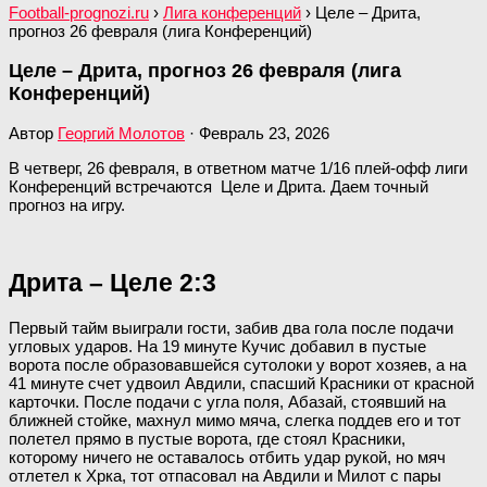
Football-prognozi.ru
›
Лига конференций
›
Целе – Дрита,
прогноз 26 февраля (лига Конференций)
Целе – Дрита, прогноз 26 февраля (лига
Конференций)
Автор
Георгий Молотов
·
Февраль 23, 2026
В четверг, 26 февраля, в ответном матче 1/16 плей-офф лиги
Конференций встречаются Целе и Дрита. Даем точный
прогноз на игру.
Дрита – Целе 2:3
Первый тайм выиграли гости, забив два гола после подачи
угловых ударов. На 19 минуте Кучис добавил в пустые
ворота после образовавшейся сутолоки у ворот хозяев, а на
41 минуте счет удвоил Авдили, спасший Красники от красной
карточки. После подачи с угла поля, Абазай, стоявший на
ближней стойке, махнул мимо мяча, слегка поддев его и тот
полетел прямо в пустые ворота, где стоял Красники,
которому ничего не оставалось отбить удар рукой, но мяч
отлетел к Хрка, тот отпасовал на Авдили и Милот с пары