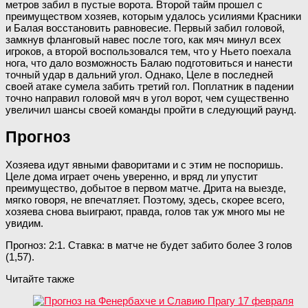
метров забил в пустые ворота. Второй тайм прошел с
преимуществом хозяев, которым удалось усилиями Красники
и Балая восстановить равновесие. Первый забил головой,
замкнув фланговый навес после того, как мяч минул всех
игроков, а второй воспользовался тем, что у Ньето поехала
нога, что дало возможность Балаю подготовиться и нанести
точный удар в дальний угол. Однако, Целе в последней
своей атаке сумела забить третий гол. Поплатник в падении
точно направил головой мяч в угол ворот, чем существенно
увеличил шансы своей команды пройти в следующий раунд.
Прогноз
Хозяева идут явными фаворитами и с этим не поспоришь.
Целе дома играет очень уверенно, и вряд ли упустит
преимущество, добытое в первом матче. Дрита на выезде,
мягко говоря, не впечатляет. Поэтому, здесь, скорее всего,
хозяева снова выиграют, правда, голов так уж много мы не
увидим.
Прогноз: 2:1. Ставка: в матче не будет забито более 3 голов
(1,57).
Читайте также