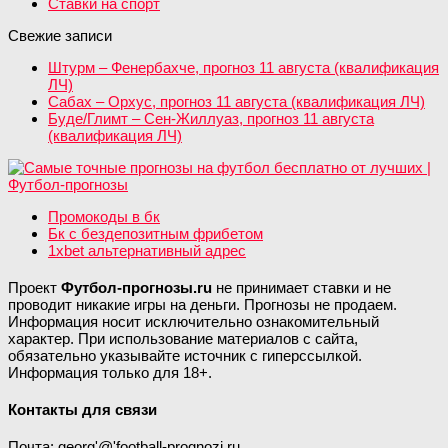
Ставки на спорт
Свежие записи
Штурм – Фенербахче, прогноз 11 августа (квалификация
ЛЧ)
Сабах – Орхус, прогноз 11 августа (квалификация ЛЧ)
Буде/Глимт – Сен-Жиллуаз, прогноз 11 августа
(квалификация ЛЧ)
Промокоды в бк
Бк с бездепозитным фрибетом
1xbet альтернативный адрес
Проект
Футбол-прогнозы.ru
не принимает ставки и не
проводит никакие игры на деньги. Прогнозы не продаем.
Информация носит исключительно ознакомительный
характер. При использование материалов с сайта,
обязательно указывайте источник с гиперссылкой.
Информация только для 18+.
Контакты для связи
Почта: georg'@'football-prognozi.ru