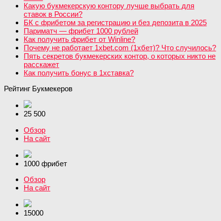
Какую букмекерскую контору лучше выбрать для
ставок в России?
БК с фрибетом за регистрацию и без депозита в 2025
Париматч — фрибет 1000 рублей
Как получить фрибет от Winline?
Почему не работает 1xbet.com (1хбет)? Что случилось?
Пять секретов букмекерских контор, о которых никто не
расскажет
Как получить бонус в 1хставка?
Рейтинг Букмекеров
25 500
Обзор
На сайт
1000 фрибет
Обзор
На сайт
15000