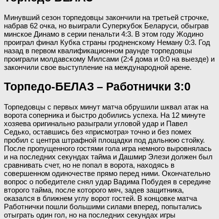
Минувший сезон торпедовцы закончили на третьей строчке,
набрав 62 очка, но выиграли Суперкубок Беларуси, обыграв
минское Динамо в серии пенальти 4:3. В этом году Жодино
проиграл финал Кубка страны гродненскому Неману 0:3. Год
назад в первом квалификационном раунде торпедовцы
проиграли молдавскому Милсами (2:4 дома и 0:0 на выезде) и
закончили свое выступление на международной арене.
Торпедо-БЕЛАЗ – Работнички 3:0
Торпедовцы с первых минут матча обрушили шквал атак на
ворота соперника и быстро добились успеха. На 12 минуте
хозяева оригинально разыграли угловой удар и Павел
Седько, оставшись без «присмотра» точно и без помех
пробил с центра штрафной площадки под дальнюю стойку.
После пропущенного гостями гола игра немного выровнялась
и на последних секундах тайма и Дашмир Элези должен был
сравнивать счет, но не попал в ворота, находясь в
совершенном одиночестве прямо перед ними. Окончательно
вопрос о победителе снял удар Вадима Побудея в середине
второго тайма, после которого мяч, задев защитника,
оказался в ближнем углу ворот гостей. В концовке матча
Работнички пошли большими силами вперед, попытались
отыграть один гол, но на последних секундах игры