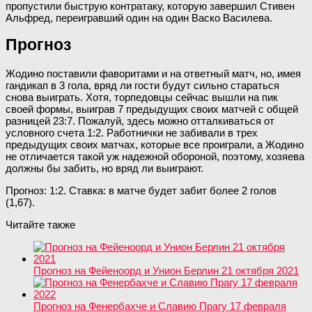
пропустили быструю контратаку, которую завершил Стивен
Альфред, переигравший один на один Васко Василева.
Прогноз
Жодино поставили фаворитами и на ответный матч, но, имея
гандикап в 3 гола, вряд ли гости будут сильно стараться
снова выиграть. Хотя, торпедовцы сейчас вышли на пик
своей формы, выиграв 7 предыдущих своих матчей с общей
разницей 23:7. Пожалуй, здесь можно отталкиваться от
условного счета 1:2. Работнички не забивали в трех
предыдущих своих матчах, которые все проиграли, а Жодино
не отличается такой уж надежной обороной, поэтому, хозяева
должны бы забить, но вряд ли выиграют.
Прогноз: 1:2. Ставка: в матче будет забит более 2 голов
(1,67).
Читайте также
Прогноз на Фейеноорд и Унион Берлин 21 октября 2021
Прогноз на Фенербахче и Славию Прагу 17 февраля