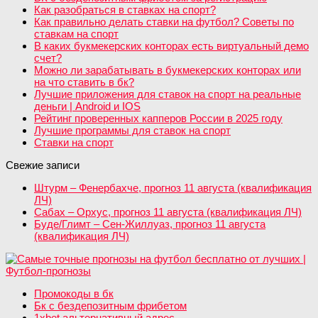
Как разобраться в ставках на спорт?
Как правильно делать ставки на футбол? Советы по
ставкам на спорт
В каких букмекерских конторах есть виртуальный демо
счет?
Можно ли зарабатывать в букмекерских конторах или
на что ставить в бк?
Лучшие приложения для ставок на спорт на реальные
деньги | Android и IOS
Рейтинг проверенных капперов России в 2025 году
Лучшие программы для ставок на спорт
Ставки на спорт
Свежие записи
Штурм – Фенербахче, прогноз 11 августа (квалификация
ЛЧ)
Сабах – Орхус, прогноз 11 августа (квалификация ЛЧ)
Буде/Глимт – Сен-Жиллуаз, прогноз 11 августа
(квалификация ЛЧ)
Промокоды в бк
Бк с бездепозитным фрибетом
1xbet альтернативный адрес