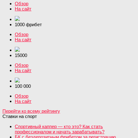
Обзор
На сайт
1000 фрибет
Обзор
На сайт
15000
Обзор
На сайт
100 000
Обзор
На сайт
Перейти ко всему рейтингу
Ставки на спорт
Спортивный каппер — кто это? Как стать
профессионалом и начать зарабатывать?
БК с бездепозитным фрибетом за регистрацию