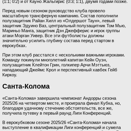
(1:1; 0:2) и от Кауно Жальгирис (0:3; 1:1), двумя годами позже.
Перед новым сезоном руководство клуба провело
масштабную трансферную кампанию. Состав пополнили
полузащитник Райан Хилл из «Олдершот Таун», левый
защитник Эдуино Ваз, центральный полузащитник Том Мью,
Мариньо Манга, защитник Дэн Джефферис и игрок группы
атаки Морган Уивер. Все эти футболисты должны
значительно усилить глубину состава перед стартом в
еврокубках.
При этом клуб расстался с несколькими важными игроками.
Команду покинули многолетний капитан Кейн Оуэн,
полузащитник Клейтон Грин, голкипер Арчи Мэттьюз,
нападающий Джеймс Крол и перспективный хавбек Гейб
Киркоу.
Санта-Колома
«Санта-Колома» завершила чемпионат Андорры сезона
2025/26 на четвертом месте, и проиграла финал Кубка, но,
благодаря удачному стечению обстоятельств, все же,
получила путевку в первый раунд Лиги Конференций.
В еврокубковом сезоне 2025/26 «Санта-Колома» начала
выступление в квалификации Лиги конференций и сумела