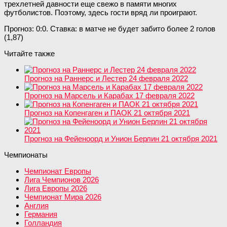
трехлетней давности еще свежо в памяти многих
футболистов. Поэтому, здесь гости вряд ли проиграют.
Прогноз: 0:0. Ставка: в матче не будет забито более 2 голов
(1,87)
Читайте также
Прогноз на Раннерс и Лестер 24 февраля 2022
Прогноз на Марсель и Карабах 17 февраля 2022
Прогноз на Копенгаген и ПАОК 21 октября 2021
Прогноз на Фейеноорд и Унион Берлин 21 октября 2021
Чемпионаты
Чемпионат Европы
Лига Чемпионов 2026
Лига Европы 2026
Чемпионат Мира 2026
Англия
Германия
Голландия