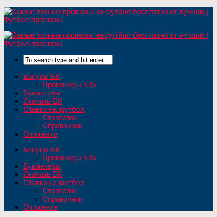
Бонусы БК
Промокоды в бк
Букмекеры
Скачать БК
Ставки на футбол
Стратегии
Справочник
О проекте
Бонусы БК
Промокоды в бк
Букмекеры
Скачать БК
Ставки на футбол
Стратегии
Справочник
О проекте