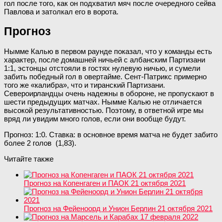
гол после того, как он подхватил мяч после очередного сейва
Павлова и затолкал его в ворота.
Прогноз
Нымме Калью в первом раунде показал, что у команды есть
характер, после домашней ничьей с албанским Партизани
1:1, эстонцы отстояли в гостях нулевую ничью, и сумели
забить победный гол в овертайме. Сент-Патрикс примерно
того же «калибра», что и тиранский Партизани.
Североирландцы очень надежны в обороне, не пропускают в
шести предыдущих матчах. Нымме Калью не отличается
высокой результативностью. Поэтому, в ответной игре мы
вряд ли увидим много голов, если они вообще будут.
Прогноз: 1:0. Ставка: в основное время матча не будет забито
более 2 голов (1,83).
Читайте также
Прогноз на Копенгаген и ПАОК 21 октября 2021
Прогноз на Фейеноорд и Унион Берлин 21 октября 2021