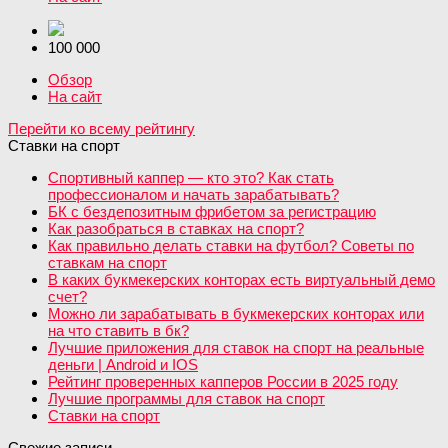
100 000
Обзор
На сайт
Перейти ко всему рейтингу
Ставки на спорт
Спортивный каппер — кто это? Как стать
профессионалом и начать зарабатывать?
БК с бездепозитным фрибетом за регистрацию
Как разобраться в ставках на спорт?
Как правильно делать ставки на футбол? Советы по
ставкам на спорт
В каких букмекерских конторах есть виртуальный демо
счет?
Можно ли зарабатывать в букмекерских конторах или
на что ставить в бк?
Лучшие приложения для ставок на спорт на реальные
деньги | Android и IOS
Рейтинг проверенных капперов России в 2025 году
Лучшие программы для ставок на спорт
Ставки на спорт
Свежие записи