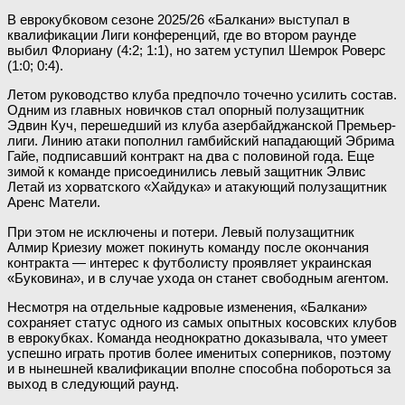
В еврокубковом сезоне 2025/26 «Балкани» выступал в
квалификации Лиги конференций, где во втором раунде
выбил Флориану (4:2; 1:1), но затем уступил Шемрок Роверс
(1:0; 0:4).
Летом руководство клуба предпочло точечно усилить состав.
Одним из главных новичков стал опорный полузащитник
Эдвин Куч, перешедший из клуба азербайджанской Премьер-
лиги. Линию атаки пополнил гамбийский нападающий Эбрима
Гайе, подписавший контракт на два с половиной года. Еще
зимой к команде присоединились левый защитник Элвис
Летай из хорватского «Хайдука» и атакующий полузащитник
Аренс Матели.
При этом не исключены и потери. Левый полузащитник
Алмир Криезиу может покинуть команду после окончания
контракта — интерес к футболисту проявляет украинская
«Буковина», и в случае ухода он станет свободным агентом.
Несмотря на отдельные кадровые изменения, «Балкани»
сохраняет статус одного из самых опытных косовских клубов
в еврокубках. Команда неоднократно доказывала, что умеет
успешно играть против более именитых соперников, поэтому
и в нынешней квалификации вполне способна побороться за
выход в следующий раунд.