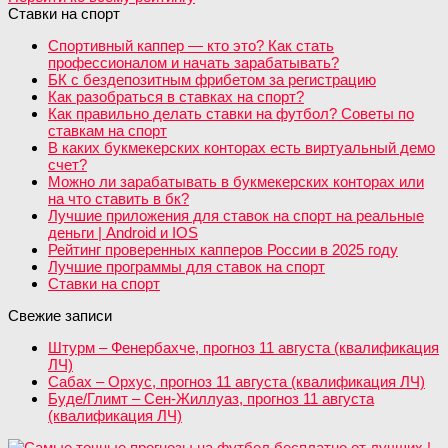
Ставки на спорт
Спортивный каппер — кто это? Как стать
профессионалом и начать зарабатывать?
БК с бездепозитным фрибетом за регистрацию
Как разобраться в ставках на спорт?
Как правильно делать ставки на футбол? Советы по
ставкам на спорт
В каких букмекерских конторах есть виртуальный демо
счет?
Можно ли зарабатывать в букмекерских конторах или
на что ставить в бк?
Лучшие приложения для ставок на спорт на реальные
деньги | Android и IOS
Рейтинг проверенных капперов России в 2025 году
Лучшие программы для ставок на спорт
Ставки на спорт
Свежие записи
Штурм – Фенербахче, прогноз 11 августа (квалификация
ЛЧ)
Сабах – Орхус, прогноз 11 августа (квалификация ЛЧ)
Буде/Глимт – Сен-Жиллуаз, прогноз 11 августа
(квалификация ЛЧ)