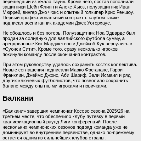
перешедший из «Бала Таун». Кроме него, состав пополнили
защитники Шейн Флинн и Алекс Хьюз, полузащитник Иван
Мюррей, вингер Джо Фокс и опытный голкипер Крис Реншоу.
Первый профессиональный контракт с клубом также
подписал воспитанник академии Джек Уотерхаус.
Не обошлось и без потерь. Полузащитник Ноа Эдвардс был
продан за солидную для валлийского футбола сумму, а
арендованные Кит Марджетсон и Джейкоб Кук вернулись в
«Суонси Сити». Кроме того, сразу несколько игроков
покинули команду после окончания контрактов.
При этом руководству удалось сохранить костяк коллектива.
Новые соглашения подписали Марко Фрегапане, Гарри
Франклин, Джеймс Джонс, Аби Шариф, Зели Исмаил и ряд
других ключевых футболистов, что позволило сохранить
баланс между опытными игроками и новичками.
Балкани
«Балкани» завершил чемпионат Косово сезона 2025/26 на
третьем месте, что обеспечило клубу путевку в первый
квалификационный раунд Лиги конференций. После
нескольких чемпионских сезонов подряд команда уже не
доминирует во внутреннем первенстве, однако по-прежнему
остается одним из сильнейших клубов страны.