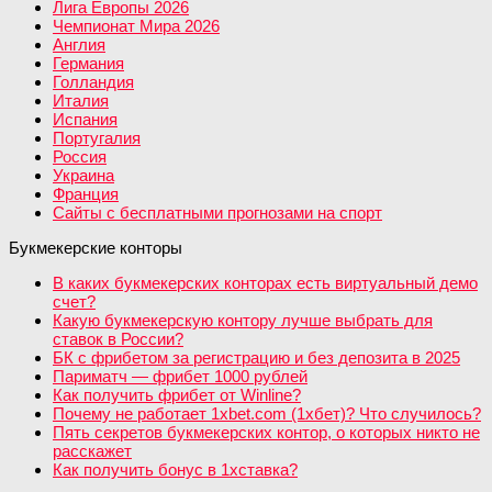
Лига Европы 2026
Чемпионат Мира 2026
Англия
Германия
Голландия
Италия
Испания
Португалия
Россия
Украина
Франция
Сайты с бесплатными прогнозами на спорт
Букмекерские конторы
В каких букмекерских конторах есть виртуальный демо
счет?
Какую букмекерскую контору лучше выбрать для
ставок в России?
БК с фрибетом за регистрацию и без депозита в 2025
Париматч — фрибет 1000 рублей
Как получить фрибет от Winline?
Почему не работает 1xbet.com (1хбет)? Что случилось?
Пять секретов букмекерских контор, о которых никто не
расскажет
Как получить бонус в 1хставка?