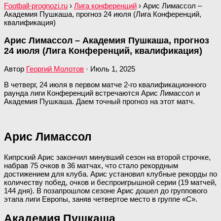
Football-prognozi.ru
›
Лига конференций
›
Арис Лимассол –
Академия Пушкаша, прогноз 24 июля (Лига Конференций,
квалификация)
Арис Лимассол – Академия Пушкаша, прогноз
24 июля (Лига Конференций, квалификация)
Автор
Георгий Молотов
·
Июль 1, 2025
В четверг, 24 июля в первом матче 2-го квалификационного
раунда лиги Конференций встречаются Арис Лимассол и
Академия Пушкаша. Даем точный прогноз на этот матч.
Арис Лимассол
Кипрский Арис закончил минувший сезон на второй строчке,
набрав 75 очков в 36 матчах, что стало рекордным
достижением для клуба. Арис установил клубные рекорды по
количеству побед, очков и беспроигрышной серии (19 матчей,
144 дня). В позапрошлом сезоне Арис дошел до группового
этапа лиги Европы, заняв четвертое место в группе «С».
Академия Пушкаша