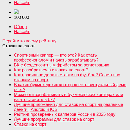
На сайт
100 000
Обзор
На сайт
Перейти ко всему рейтингу
Ставки на спорт
Спортивный каппер — кто это? Как стать
профессионалом и начать зарабатывать?
БК с бездепозитным фрибетом за регистрацию
Как разобраться в ставках на спорт?
Как правильно делать ставки на футбол? Советы по
ставкам на спорт
В каких букмекерских конторах есть виртуальный демо
счет?
Можно ли зарабатывать в букмекерских конторах или
на что ставить в бк?
Лучшие приложения для ставок на спорт на реальные
деньги | Android и IOS
Рейтинг проверенных капперов России в 2025 году
Лучшие программы для ставок на спорт
Ставки на спорт