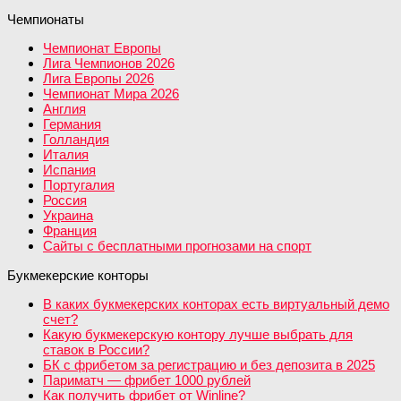
Чемпионаты
Чемпионат Европы
Лига Чемпионов 2026
Лига Европы 2026
Чемпионат Мира 2026
Англия
Германия
Голландия
Италия
Испания
Португалия
Россия
Украина
Франция
Сайты с бесплатными прогнозами на спорт
Букмекерские конторы
В каких букмекерских конторах есть виртуальный демо
счет?
Какую букмекерскую контору лучше выбрать для
ставок в России?
БК с фрибетом за регистрацию и без депозита в 2025
Париматч — фрибет 1000 рублей
Как получить фрибет от Winline?