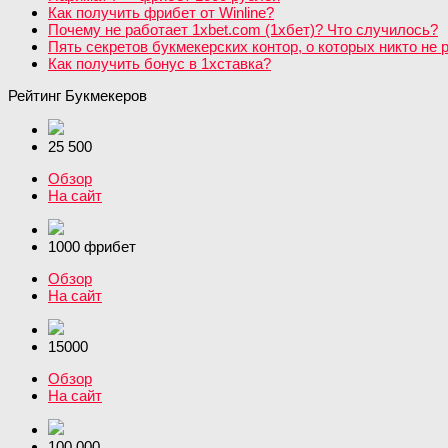
Как получить фрибет от Winline?
Почему не работает 1xbet.com (1хбет)? Что случилось?
Пять секретов букмекерских контор, о которых никто не 
Как получить бонус в 1хставка?
Рейтинг Букмекеров
25 500
Обзор
На сайт
1000 фрибет
Обзор
На сайт
15000
Обзор
На сайт
100 000