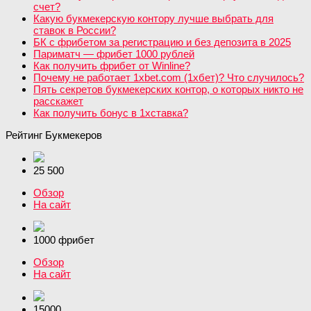
счет?
Какую букмекерскую контору лучше выбрать для
ставок в России?
БК с фрибетом за регистрацию и без депозита в 2025
Париматч — фрибет 1000 рублей
Как получить фрибет от Winline?
Почему не работает 1xbet.com (1хбет)? Что случилось?
Пять секретов букмекерских контор, о которых никто не
расскажет
Как получить бонус в 1хставка?
Рейтинг Букмекеров
25 500
Обзор
На сайт
1000 фрибет
Обзор
На сайт
15000