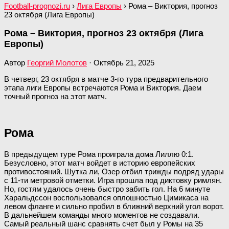
Football-prognozi.ru
›
Лига Европы
›
Рома – Виктория, прогноз
23 октября (Лига Европы)
Рома – Виктория, прогноз 23 октября (Лига
Европы)
Автор
Георгий Молотов
·
Октябрь 21, 2025
В четверг, 23 октября в матче 3-го тура предварительного
этапа лиги Европы встречаются Рома и Виктория. Даем
точный прогноз на этот матч.
Рома
В предыдущем туре Рома проиграла дома Лиллю 0:1.
Безусловно, этот матч войдет в историю европейских
противостояний. Шутка ли, Озер отбил трижды подряд удары
с 11-ти метровой отметки. Игра прошла под диктовку римлян.
Но, гостям удалось очень быстро забить гол. На 6 минуте
Харальдссон воспользовался оплошностью Цимикаса на
левом фланге и сильно пробил в ближний верхний угол ворот.
В дальнейшем команды много моментов не создавали.
Самый реальный шанс сравнять счет был у Ромы на 35