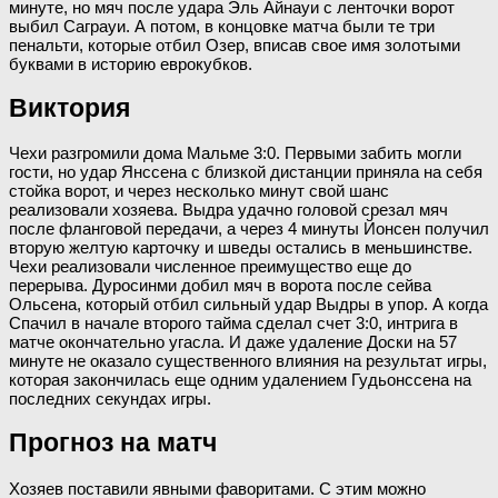
минуте, но мяч после удара Эль Айнауи с ленточки ворот
выбил Саграуи. А потом, в концовке матча были те три
пенальти, которые отбил Озер, вписав свое имя золотыми
буквами в историю еврокубков.
Виктория
Чехи разгромили дома Мальме 3:0. Первыми забить могли
гости, но удар Янссена с близкой дистанции приняла на себя
стойка ворот, и через несколько минут свой шанс
реализовали хозяева. Выдра удачно головой срезал мяч
после фланговой передачи, а через 4 минуты Йонсен получил
вторую желтую карточку и шведы остались в меньшинстве.
Чехи реализовали численное преимущество еще до
перерыва. Дуросинми добил мяч в ворота после сейва
Ольсена, который отбил сильный удар Выдры в упор. А когда
Спачил в начале второго тайма сделал счет 3:0, интрига в
матче окончательно угасла. И даже удаление Доски на 57
минуте не оказало существенного влияния на результат игры,
которая закончилась еще одним удалением Гудьонссена на
последних секундах игры.
Прогноз на матч
Хозяев поставили явными фаворитами. С этим можно