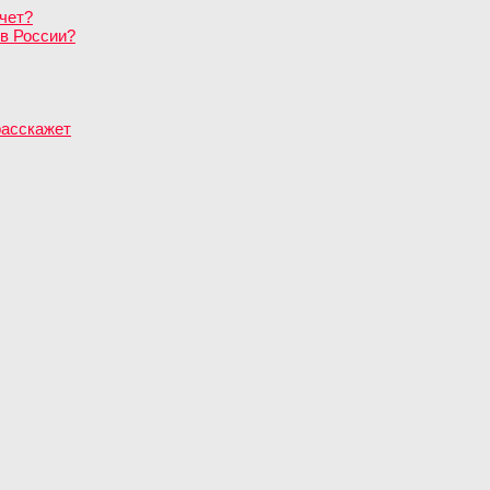
чет?
в России?
расскажет