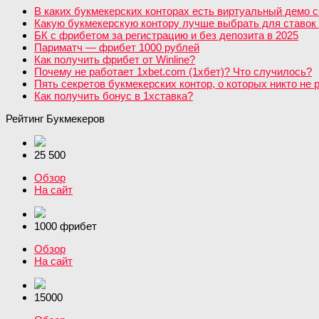
В каких букмекерских конторах есть виртуальный демо с
Какую букмекерскую контору лучше выбрать для ставок 
БК с фрибетом за регистрацию и без депозита в 2025
Париматч — фрибет 1000 рублей
Как получить фрибет от Winline?
Почему не работает 1xbet.com (1хбет)? Что случилось?
Пять секретов букмекерских контор, о которых никто не 
Как получить бонус в 1хставка?
Рейтинг Букмекеров
25 500
Обзор
На сайт
1000 фрибет
Обзор
На сайт
15000