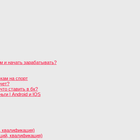
м и начать зарабатывать?
кам на спорт
чет?
что ставить в бк?
ги | Android и IOS
, квалификация)
нций, квалификация)