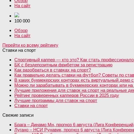
Обзор
На сайт
100 000
Обзор
На сайт
Перейти ко всему рейтингу
Ставки на спорт
Спортивный каппер — кто это? Как стать профессионало
БК с бездепозитным фрибетом за регистрацию
Как разобраться в ставках на спорт?
Как правильно делать ставки на футбол? Советы по став
В каких букмекерских конторах есть виртуальный демо с
Можно ли зарабатывать в букмекерских конторах или на 
Лучшие приложения для ставок на спорт на реальные день
Рейтинг проверенных капперов России в 2025 году
Лучшие программы для ставок на спорт
Ставки на спорт
Свежие записи
Брага – Динамо Мн, прогноз 6 августа (Лига Конференций
Лугано – НСИ Рунавик, прогноз 6 августа (Лига Конфере