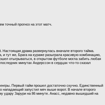
ем точный прогноз на этот матч.
ей. Настоящая драма развернулась вначале второго тайма.
, и тут же, Брага на кураже разыграла красивую комбинацию,
 пошел отыгрываться, в открытом футболе могла забить любая
а последних минутах Андерссон в сердцах что-то сказал
венгры. Первый тайм прошел достаточно скучно. Единственный
о нападающий запустил мяч выше ворот. В начале второго
му удару Зарури на 86 минуте. Анасс, недавно вышедший на