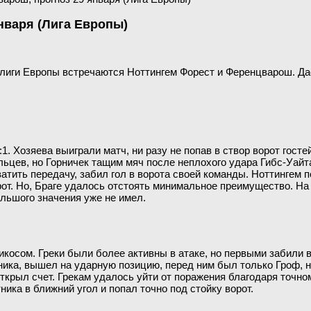
нваря (Лига Европы)
па лиги Европы встречаются Ноттингем Форест и Ференцварош. Да
1. Хозяева выиграли матч, ни разу не попав в створ ворот гост
ьцев, но Горничек тащим мяч после неплохого удара Гибс-Уайта
ватить передачу, забил гол в ворота своей команды. Ноттингем
орот. Но, Браге удалось отстоять минимальное преимущество. Н
ольшого значения уже не имел.
осом. Греки были более активны в атаке, но первыми забили 
ика, вышел на ударную позицию, перед ним был только Гроф, н
ткрыл счет. Грекам удалось уйти от поражения благодаря точно
ика в ближний угол и попал точно под стойку ворот.