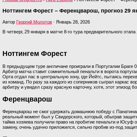
Ноттингем Форест – Ференцварош, прогноз 29 я
Автор
Георгий Молотов
·
Январь 28, 2026
В четверг, 29 января в матче 8-го тура предварительного эта
Ноттингем Форест
В предыдущем туре англичане проиграли в Португалии Браге 0:
Арбитр матча ставит сомнительный пенальти в ворота португал
Орта отдал пас в центральную зону, где Йейтс, пытаясь перех
из команд. По разу за каждого из соперников сыграл каркас в
арбитру и увидел сразу красную карточку, хотя, этот эпизод б
Ференцварош
Ференцварош не смог удержать домашнюю победу с Панатинаик
реальный момент был у Свидерского, который, обыграв защитн
тайма хозяева получили право на пробитие пенальти и Юсуф о
замену, очень удачно приложился, сильно пробив из-под защитн