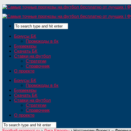
Бонусы БК
Промокоды в бк
Букмекеры
Скачать БК
Ставки на футбол
Стратегии
Справочник
О проекте
Бонусы БК
Промокоды в бк
Букмекеры
Скачать БК
Ставки на футбол
Стратегии
Справочник
О проекте
Football-prognozi.ru
›
Лига Европы
›
Ноттингем Форест – Ференцв