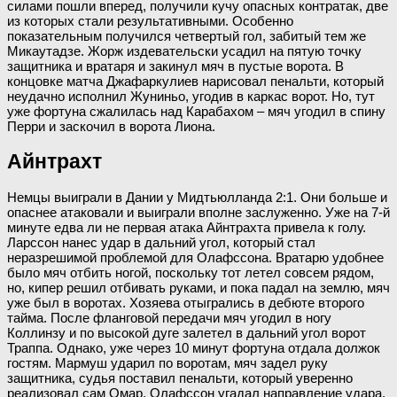
силами пошли вперед, получили кучу опасных контратак, две
из которых стали результативными. Особенно
показательным получился четвертый гол, забитый тем же
Микаутадзе. Жорж издевательски усадил на пятую точку
защитника и вратаря и закинул мяч в пустые ворота. В
концовке матча Джафаркулиев нарисовал пенальти, который
неудачно исполнил Жуниньо, угодив в каркас ворот. Но, тут
уже фортуна сжалилась над Карабахом – мяч угодил в спину
Перри и заскочил в ворота Лиона.
Айнтрахт
Немцы выиграли в Дании у Мидтьюлланда 2:1. Они больше и
опаснее атаковали и выиграли вполне заслуженно. Уже на 7-й
минуте едва ли не первая атака Айнтрахта привела к голу.
Ларссон нанес удар в дальний угол, который стал
неразрешимой проблемой для Олафссона. Вратарю удобнее
было мяч отбить ногой, поскольку тот летел совсем рядом,
но, кипер решил отбивать руками, и пока падал на землю, мяч
уже был в воротах. Хозяева отыгрались в дебюте второго
тайма. После фланговой передачи мяч угодил в ногу
Коллинзу и по высокой дуге залетел в дальний угол ворот
Траппа. Однако, уже через 10 минут фортуна отдала должок
гостям. Мармуш ударил по воротам, мяч задел руку
защитника, судья поставил пенальти, который уверенно
реализовал сам Омар. Олафссон угадал направление удара,