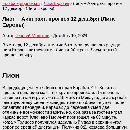
Football-prognozi.ru
›
Лига Европы
›
Лион – Айнтрахт, прогноз
12 декабря (Лига Европы)
Лион – Айнтрахт, прогноз 12 декабря (Лига
Европы)
Автор
Георгий Молотов
·
Декабрь 10, 2024
В четверг, 12 декабря, в матче 6-го тура группового раунда
лиги Европы встречаются Лион и Айнтрахт. Даем точный
прогноз на игру.
Лион
В предыдущем туре Лион обыграл Карабах 4:1. Хозяева
провели неплохой матч, но, крупно проиграли. Лион очень
активно начал игру и уже на 15 минуте Микаутадзе завершает
быструю атаку своей команды, точно пробивая в угол после
фланговой передачи. Карабах до перерыва имел две
отличные возможности забить, но, оба раза за гостей играл
каркас ворот. Ключевой момент произошел на 63 минуте,
когда у Толиссо получился идеальный удар в верхний угол
ворот со средней дистанции. Получив 0:2, хозяева большими