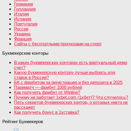
Германия
Голландия
Италия
Испания
Португалия
Россия
Украина
Франция
Сайты с бесплатными прогнозами на спорт
Букмекерские конторы
В каких букмекерских конторах есть виртуальный демо
счет?
Какую букмекерскую контору лучше выбрать для
ставок в России?
БК с фрибетом за регистрацию и без депозита в 2025
Париматч — фрибет 1000 рублей
Как получить фрибет от Winline?
Почему не работает 1xbet.com (1хбет)? Что случилось?
Пять секретов букмекерских контор, о которых никто не
расскажет
Как получить бонус в 1хставка?
Рейтинг Букмекеров