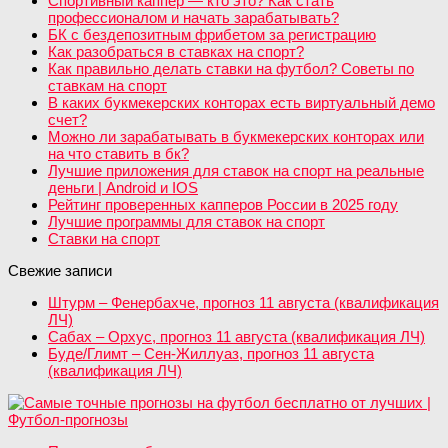
Спортивный каппер — кто это? Как стать
профессионалом и начать зарабатывать?
БК с бездепозитным фрибетом за регистрацию
Как разобраться в ставках на спорт?
Как правильно делать ставки на футбол? Советы по
ставкам на спорт
В каких букмекерских конторах есть виртуальный демо
счет?
Можно ли зарабатывать в букмекерских конторах или
на что ставить в бк?
Лучшие приложения для ставок на спорт на реальные
деньги | Android и IOS
Рейтинг проверенных капперов России в 2025 году
Лучшие программы для ставок на спорт
Ставки на спорт
Свежие записи
Штурм – Фенербахче, прогноз 11 августа (квалификация
ЛЧ)
Сабах – Орхус, прогноз 11 августа (квалификация ЛЧ)
Буде/Глимт – Сен-Жиллуаз, прогноз 11 августа
(квалификация ЛЧ)