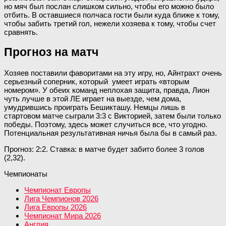
но мяч был послан слишком сильно, чтобы его можно было
отбить. В оставшиеся полчаса гости были куда ближе к тому,
чтобы забить третий гол, нежели хозяева к тому, чтобы счет
сравнять.
Прогноз на матч
Хозяев поставили фаворитами на эту игру, но, Айнтрахт очень
серьезный соперник, который умеет играть «вторым
номером». У обеих команд неплохая защита, правда, Лион
чуть лучше в этой ЛЕ играет на выезде, чем дома,
умудрившись проиграть Бешикташу. Немцы лишь в
стартовом матче сыграли 3:3 с Викторией, затем были только
победы. Поэтому, здесь может случиться все, что угодно.
Потенциальная результативная ничья была бы в самый раз.
Прогноз: 2:2. Ставка: в матче будет забито более 3 голов
(2,32).
Чемпионаты
Чемпионат Европы
Лига Чемпионов 2026
Лига Европы 2026
Чемпионат Мира 2026
Англия