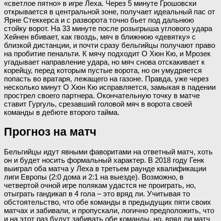
«светлое пятно» в игре Леха. Через 5 минуте Грошовски
открывается в центральной зоне, получает идеальный пас от
Ярне Стеккерса и с разворота точно бьет под дальнюю
стойку ворот. На 33 минуте после розыгрыша углового удара
Хейнен вбивает, как гвоздь, мяч в ближнюю «девятку» с
близкой дистанции, и почти сразу бельгийцы получают право
на пробитие пенальти. К мячу подходит О Хюн Кю, и Мрозек
угадывает направление удара, но мяч снова отскакивает к
корейцу, перед которым пустые ворота, но он умудряется
попасть во вратаря, лежащего на газоне. Правда, уже через
несколько минут О Хюн Кю исправляется, замыкая в падении
прострел своего партнера. Окончательную точку в матче
ставит Гургуль, срезавший головой мяч в ворота своей
команды в дебюте второго тайма.
Прогноз на матч
Бельгийцы идут явными фаворитами на ответный матч, хоть
он и будет носить формальный характер. В 2018 году Генк
выиграл оба матча у Леха в третьем раунде квалификации
лиги Европы (2:0 дома и 2:1 на выезде). Возможно, в
четвертой очной игре полякам удастся не проиграть, но,
отыграть гандикап в 4 гола – это вряд ли. Учитывая то
обстоятельство, что обе команды в предыдущих пяти своих
матчах и забивали, и пропускали, логично предположить, что
и на этот раз будут забивать обе команды, но, вряд ли матч