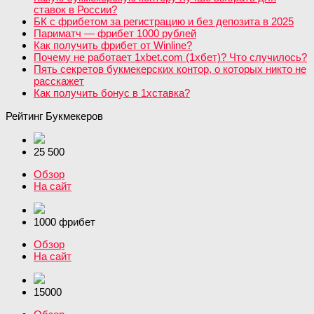
ставок в России?
БК с фрибетом за регистрацию и без депозита в 2025
Париматч — фрибет 1000 рублей
Как получить фрибет от Winline?
Почему не работает 1xbet.com (1хбет)? Что случилось?
Пять секретов букмекерских контор, о которых никто не
расскажет
Как получить бонус в 1хставка?
Рейтинг Букмекеров
25 500
Обзор
На сайт
1000 фрибет
Обзор
На сайт
15000