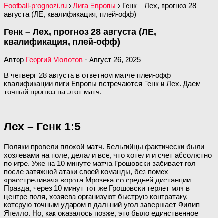
Football-prognozi.ru
›
Лига Европы
›
Генк – Лех, прогноз 28
августа (ЛЕ, квалификация, плей-офф)
Генк – Лех, прогноз 28 августа (ЛЕ,
квалификация, плей-офф)
Автор
Георгий Молотов
·
Август 26, 2025
В четверг, 28 августа в ответном матче плей-офф
квалификации лиги Европы встречаются Генк и Лех. Даем
точный прогноз на этот матч.
Лех – Генк 1:5
Поляки провели плохой матч. Бельгийцы фактически были
хозяевами на поле, делали все, что хотели и счет абсолютно
по игре. Уже на 10 минуте матча Грошовски забивает гол
после затяжной атаки своей команды, без помех
«расстреливая» ворота Мрозека со средней дистанции.
Правда, через 10 минут тот же Грошовски теряет мяч в
центре поля, хозяева организуют быструю контратаку,
которую точным ударом в дальний угол завершает Филип
Ягелло. Но, как оказалось позже, это было единственное