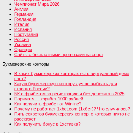
Чемпионат Мира 2026
Англия
Германия
Голландия
Италия
Испания
Португалия
Россия
Украина
Франция
Сайты с бесплатными прогнозами на спорт
Букмекерские конторы
В каких букмекерских конторах есть виртуальный демо
счет?
Какую букмекерскую контору лучше выбрать для
ставок в России?
БК с фрибетом за регистрацию и без депозита в 2025
Париматч — фрибет 1000 рублей
Как получить фрибет от Winline?
Почему не работает 1xbet.com (1хбет)? Что случилось?
Пять секретов букмекерских контор, о которых никто не
расскажет
Как получить бонус в 1хставка?