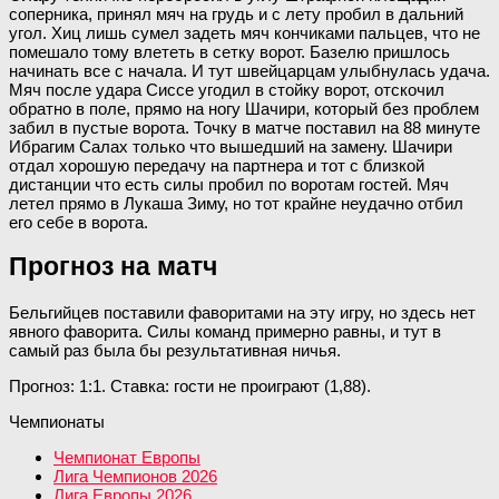
соперника, принял мяч на грудь и с лету пробил в дальний
угол. Хиц лишь сумел задеть мяч кончиками пальцев, что не
помешало тому влететь в сетку ворот. Базелю пришлось
начинать все с начала. И тут швейцарцам улыбнулась удача.
Мяч после удара Сиссе угодил в стойку ворот, отскочил
обратно в поле, прямо на ногу Шачири, который без проблем
забил в пустые ворота. Точку в матче поставил на 88 минуте
Ибрагим Салах только что вышедший на замену. Шачири
отдал хорошую передачу на партнера и тот с близкой
дистанции что есть силы пробил по воротам гостей. Мяч
летел прямо в Лукаша Зиму, но тот крайне неудачно отбил
его себе в ворота.
Прогноз на матч
Бельгийцев поставили фаворитами на эту игру, но здесь нет
явного фаворита. Силы команд примерно равны, и тут в
самый раз была бы результативная ничья.
Прогноз: 1:1. Ставка: гости не проиграют (1,88).
Чемпионаты
Чемпионат Европы
Лига Чемпионов 2026
Лига Европы 2026