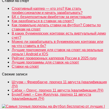
Ставки на спорт
Спортивный каппер — кто это? Как стать
профессионалом и начать зарабатывать?
БК с бездепозитным фрибетом за регистрацию
Как разобраться в ставках на спорт?
Как правильно делать ставки на футбол? Советы по
ставкам на спорт
В каких букмекерских конторах есть виртуальный демо
счет?
Можно ли зарабатывать в букмекерских конторах или
на что ставить в бк?
Лучшие приложения для ставок на спорт на реальные
деньги | Android и IOS
Рейтинг проверенных капперов России в 2025 году
Лучшие программы для ставок на спорт
Ставки на спорт
Свежие записи
Штурм – Фенербахче, прогноз 11 августа (квалификация
ЛЧ)
Сабах – Орхус, прогноз 11 августа (квалификация ЛЧ)
Буде/Глимт – Сен-Жиллуаз, прогноз 11 августа
(квалификация ЛЧ)