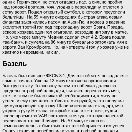
один с Горничеком, не стал отдавать пас, а сильно пробил
над головой вратаря, мяч, угодив в перекладину, отлетел в
сетку ворот. Пошел открытый футбол, в котором преуспели
бельгийцы. На 59 минуте очередная быстрая атака левым
флангом закончилась пасом на Хьон-Гю, и кореец в касание
вколотил третий гол под перекладину ворот Браги. Правда,
вскоре хозяева один гол отыграли, возродив интригу в матче.
Но, уже через минуту Медина сделал счет 4:2. Брага пошла
«ва-банк», и сумела на 86 минуте буквально затолкать мяч в
ворота Ван Кромбрюгге. Но, на четвертый гол у хозяев уже не
хватило ни времени, ни сил.
Базель
Базель был сильнее ФКСБ 3:1. Для гостей матч не задался с
самого начала. Уже на 12 минуте хозяева организовали
быструю атаку, Тырновану зачем-то побежал далеко за
пределы штрафной площадки, пытаясь перехватить мяч,
хотя, в этом не было никакой необходимости, к мячу не
успел, и ему пришлось отбивать мяч рукой, за что получил
прямую красную карточку. Шачири исполнил стандарт, мяч
угодил в руку Нгезана, который стоял в «стенке», судья
после просмотра VAR поставил «точку», которую паненкой
реализовал тот же Шачири. На 57 минуте одна из
немногочисленных быстрых атак гостей принесла им успех.
Олару технично перебросил в углу штрафной площадки