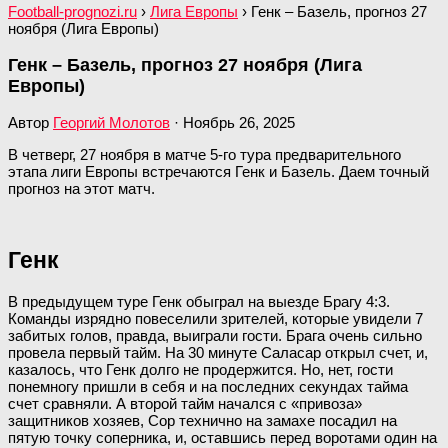
Football-prognozi.ru
›
Лига Европы
›
Генк – Базель, прогноз 27
ноября (Лига Европы)
Генк – Базель, прогноз 27 ноября (Лига
Европы)
Автор
Георгий Молотов
·
Ноябрь 26, 2025
В четверг, 27 ноября в матче 5-го тура предварительного
этапа лиги Европы встречаются Генк и Базель. Даем точный
прогноз на этот матч.
Генк
В предыдущем туре Генк обыграл на выезде Брагу 4:3.
Команды изрядно повеселили зрителей, которые увидели 7
забитых голов, правда, выиграли гости. Брага очень сильно
провела первый тайм. На 30 минуте Саласар открыл счет, и,
казалось, что Генк долго не продержится. Но, нет, гости
понемногу пришли в себя и на последних секундах тайма
счет сравняли. А второй тайм начался с «привоза»
защитников хозяев, Сор технично на замахе посадил на
пятую точку соперника, и, оставшись перед воротами один на