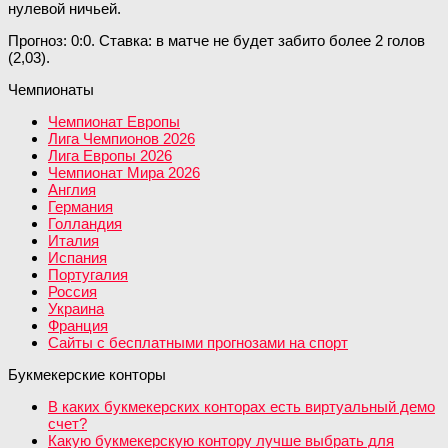
нулевой ничьей.
Прогноз: 0:0. Ставка: в матче не будет забито более 2 голов
(2,03).
Чемпионаты
Чемпионат Европы
Лига Чемпионов 2026
Лига Европы 2026
Чемпионат Мира 2026
Англия
Германия
Голландия
Италия
Испания
Португалия
Россия
Украина
Франция
Сайты с бесплатными прогнозами на спорт
Букмекерские конторы
В каких букмекерских конторах есть виртуальный демо
счет?
Какую букмекерскую контору лучше выбрать для