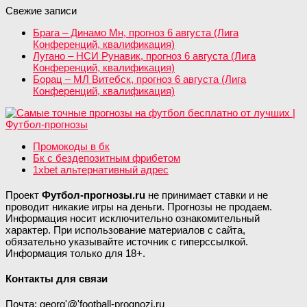
Свежие записи
Брага – Динамо Мн, прогноз 6 августа (Лига
Конференций, квалификация)
Лугано – НСИ Рунавик, прогноз 6 августа (Лига
Конференций, квалификация)
Борац – МЛ Витебск, прогноз 6 августа (Лига
Конференций, квалификация)
Промокоды в бк
Бк с бездепозитным фрибетом
1xbet альтернативный адрес
Проект
Футбол-прогнозы.ru
не принимает ставки и не
проводит никакие игры на деньги. Прогнозы не продаем.
Информация носит исключительно ознакомительный
характер. При использование материалов с сайта,
обязательно указывайте источник с гиперссылкой.
Информация только для 18+.
Контакты для связи
Почта: georg'@'football-prognozi.ru