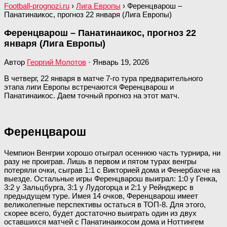
Football-prognozi.ru
›
Лига Европы
›
Ференцварош –
Панатинаикос, прогноз 22 января (Лига Европы)
Ференцварош – Панатинаикос, прогноз 22
января (Лига Европы)
Автор
Георгий Молотов
·
Январь 19, 2026
В четверг, 22 января в матче 7-го тура предварительного
этапа лиги Европы встречаются Ференцварош и
Панатинаикос. Даем точный прогноз на этот матч.
Ференцварош
Чемпион Венгрии хорошо отыграл осеннюю часть турнира, ни
разу не проиграв. Лишь в первом и пятом турах венгры
потеряли очки, сыграв 1:1 с Викторией дома и Фенербахче на
выезде. Остальные игры Ференцварош выиграл: 1:0 у Генка,
3:2 у Зальцбурга, 3:1 у Лудогорца и 2:1 у Рейнджерс в
предыдущем туре. Имея 14 очков, Ференцварош имеет
великолепные перспективы остаться в ТОП-8. Для этого,
скорее всего, будет достаточно выиграть один из двух
оставшихся матчей с Панатинаикосом дома и Ноттингем