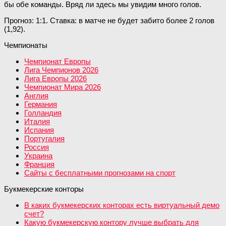
бы обе команды. Вряд ли здесь мы увидим много голов.
Прогноз: 1:1. Ставка: в матче не будет забито более 2 голов
(1,92).
Чемпионаты
Чемпионат Европы
Лига Чемпионов 2026
Лига Европы 2026
Чемпионат Мира 2026
Англия
Германия
Голландия
Италия
Испания
Португалия
Россия
Украина
Франция
Сайты с бесплатными прогнозами на спорт
Букмекерские конторы
В каких букмекерских конторах есть виртуальный демо
счет?
Какую букмекерскую контору лучше выбрать для