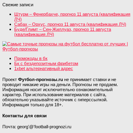
Свежие записи
Штурм – Фенербахче, прогноз 11 августа (квалификация
ЛЧ)
Сабах – Орхус, прогноз 11 августа (квалификация ЛЧ)
Буде/Глимт – Сен-Жиллуаз, прогноз 11 августа
(квалификация ЛЧ)
Промокоды в бк
Бк с бездепозитным фрибетом
1xbet альтернативный адрес
Проект
Футбол-прогнозы.ru
не принимает ставки и не
проводит никакие игры на деньги. Прогнозы не продаем.
Информация носит исключительно ознакомительный
характер. При использование материалов с сайта,
обязательно указывайте источник с гиперссылкой.
Информация только для 18+.
Контакты для связи
Почта: georg'@'football-prognozi.ru