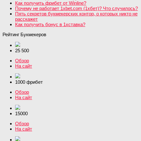
Как получить фрибет от Winline?
Почему не работает 1xbet.com (1хбет)? Что случилось?
Пять секретов букмекерских контор, о которых никто не
расскажет
Как получить бонус в 1хставка?
Рейтинг Букмекеров
25 500
Обзор
На сайт
1000 фрибет
Обзор
На сайт
15000
Обзор
На сайт