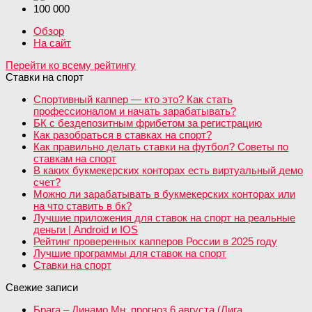
100 000
Обзор
На сайт
Перейти ко всему рейтингу
Ставки на спорт
Спортивный каппер — кто это? Как стать
профессионалом и начать зарабатывать?
БК с бездепозитным фрибетом за регистрацию
Как разобраться в ставках на спорт?
Как правильно делать ставки на футбол? Советы по
ставкам на спорт
В каких букмекерских конторах есть виртуальный демо
счет?
Можно ли зарабатывать в букмекерских конторах или
на что ставить в бк?
Лучшие приложения для ставок на спорт на реальные
деньги | Android и IOS
Рейтинг проверенных капперов России в 2025 году
Лучшие программы для ставок на спорт
Ставки на спорт
Свежие записи
Брага – Динамо Мн, прогноз 6 августа (Лига