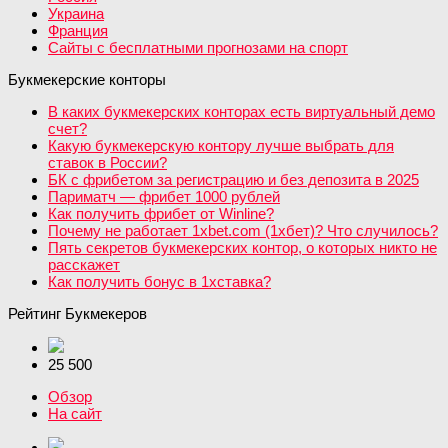
Украина
Франция
Сайты с бесплатными прогнозами на спорт
Букмекерские конторы
В каких букмекерских конторах есть виртуальный демо
счет?
Какую букмекерскую контору лучше выбрать для
ставок в России?
БК с фрибетом за регистрацию и без депозита в 2025
Париматч — фрибет 1000 рублей
Как получить фрибет от Winline?
Почему не работает 1xbet.com (1хбет)? Что случилось?
Пять секретов букмекерских контор, о которых никто не
расскажет
Как получить бонус в 1хставка?
Рейтинг Букмекеров
25 500
Обзор
На сайт