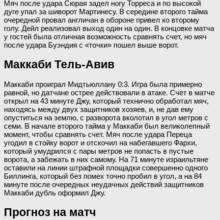
Мяч после удара Сюрая задел ногу Торреса и по высокой
дуге упал за шиворот Мартинесу. В середине второго тайма
очередной провал англичан в обороне привел ко второму
голу. Дейл реализовал выход один на один. В концовке матча
у гостей была отличная возможность сравнять счет, но мяч
после удара Буэндия с «точки» пошел выше ворот.
Маккаби Тель-Авив
Маккаби проиграл Мидтьюллану 0:3. Игра была примерно
равной, но датчане острее действовали в атаке. Счет в матче
открыл на 43 минуте Джу, который технично обработал мяч,
находясь между двух защитников хозяев, и, не дав ему
опуститься на землю, с разворота вколотил в угол метров с
семи. В начале второго тайма у Маккаби был великолепный
момент, чтобы сравнять счет. Мяч после удара Переца
угодил в стойку ворот и отскочил на набегавшего Фархи,
который умудрился с пары метров не попасть в пустые
ворота, а забежать в них самому. На 71 минуте израильтяне
оставили на линии штрафной площадки совершенно одного
Биллинга, который без помех точно пробил в угол, а на 84
минуте после очередных неудачных действий защитников
Маккаби дубль оформил Джу.
Прогноз на матч