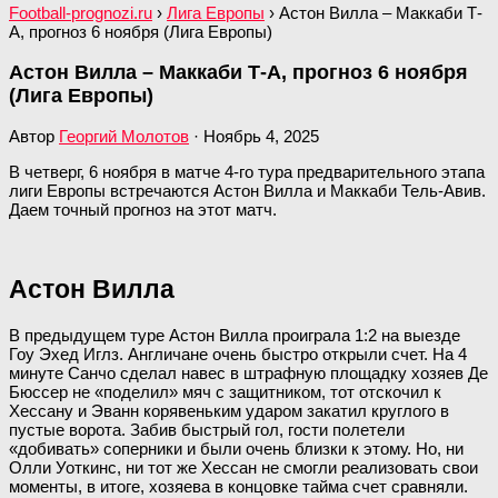
Football-prognozi.ru
›
Лига Европы
›
Астон Вилла – Маккаби Т-
А, прогноз 6 ноября (Лига Европы)
Астон Вилла – Маккаби Т-А, прогноз 6 ноября
(Лига Европы)
Автор
Георгий Молотов
·
Ноябрь 4, 2025
В четверг, 6 ноября в матче 4-го тура предварительного этапа
лиги Европы встречаются Астон Вилла и Маккаби Тель-Авив.
Даем точный прогноз на этот матч.
Астон Вилла
В предыдущем туре Астон Вилла проиграла 1:2 на выезде
Гоу Эхед Иглз. Англичане очень быстро открыли счет. На 4
минуте Санчо сделал навес в штрафную площадку хозяев Де
Бюссер не «поделил» мяч с защитником, тот отскочил к
Хессану и Эванн корявеньким ударом закатил круглого в
пустые ворота. Забив быстрый гол, гости полетели
«добивать» соперники и были очень близки к этому. Но, ни
Олли Уоткинс, ни тот же Хессан не смогли реализовать свои
моменты, в итоге, хозяева в концовке тайма счет сравняли.