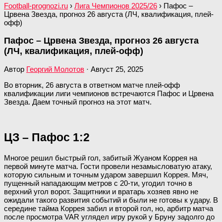
Football-prognozi.ru
›
Лига Чемпионов 2025/26
›
Пафос –
Црвена Звезда, прогноз 26 августа (ЛЧ, квалификация, плей-
офф)
Пафос – Црвена Звезда, прогноз 26 августа
(ЛЧ, квалификация, плей-офф)
Автор
Георгий Молотов
·
Август 25, 2025
Во вторник, 26 августа в ответном матче плей-офф
квалификации лиги чемпионов встречаются Пафос и Црвена
Звезда. Даем точный прогноз на этот матч.
ЦЗ – Пафос 1:2
Многое решил быстрый гол, забитый Жуаном Коррея на
первой минуте матча. Гости провели незамысловатую атаку,
которую сильным и точным ударом завершил Коррея. Мяч,
пущенный нападающим метров с 20-ти, угодил точно в
верхний угол ворот. Защитники и вратарь хозяев явно не
ожидали такого развития событий и были не готовы к удару. В
середине тайма Коррея забил и второй гол, но, арбитр матча
после просмотра VAR углядел игру рукой у Бруну задолго до