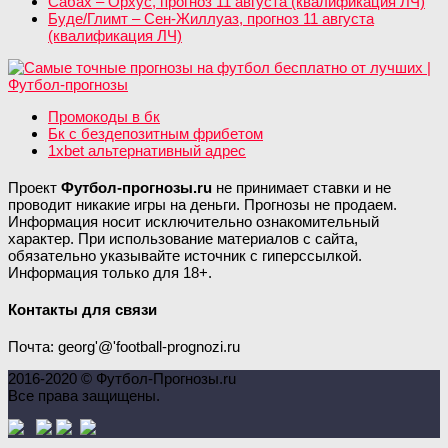
Сабах – Орхус, прогноз 11 августа (квалификация ЛЧ)
Буде/Глимт – Сен-Жиллуаз, прогноз 11 августа
(квалификация ЛЧ)
Промокоды в бк
Бк с бездепозитным фрибетом
1xbet альтернативный адрес
Проект
Футбол-прогнозы.ru
не принимает ставки и не
проводит никакие игры на деньги. Прогнозы не продаем.
Информация носит исключительно ознакомительный
характер. При использование материалов с сайта,
обязательно указывайте источник с гиперссылкой.
Информация только для 18+.
Контакты для связи
Почта: georg'@'football-prognozi.ru
2016-2020 © Футбол-Прогнозы.ru
Все права защищены.