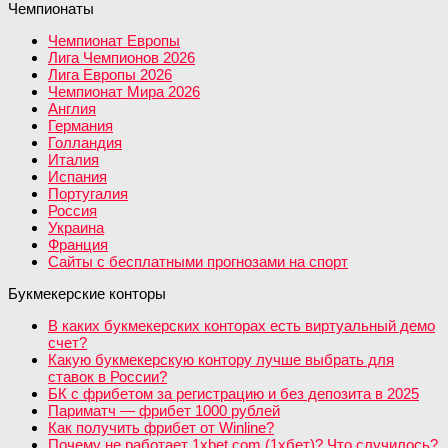
Чемпионаты
Чемпионат Европы
Лига Чемпионов 2026
Лига Европы 2026
Чемпионат Мира 2026
Англия
Германия
Голландия
Италия
Испания
Португалия
Россия
Украина
Франция
Сайты с бесплатными прогнозами на спорт
Букмекерские конторы
В каких букмекерских конторах есть виртуальный демо
счет?
Какую букмекерскую контору лучше выбрать для
ставок в России?
БК с фрибетом за регистрацию и без депозита в 2025
Париматч — фрибет 1000 рублей
Как получить фрибет от Winline?
Почему не работает 1xbet.com (1хбет)? Что случилось?