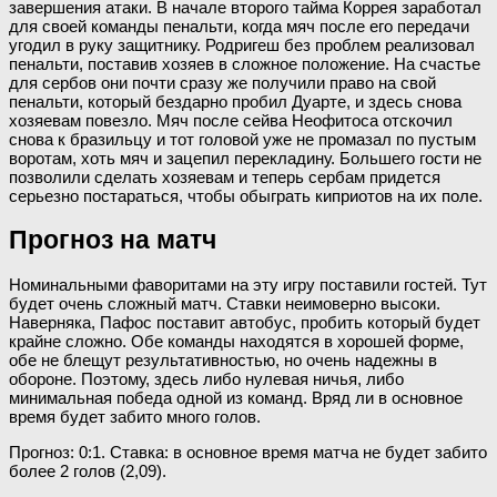
завершения атаки. В начале второго тайма Коррея заработал
для своей команды пенальти, когда мяч после его передачи
угодил в руку защитнику. Родригеш без проблем реализовал
пенальти, поставив хозяев в сложное положение. На счастье
для сербов они почти сразу же получили право на свой
пенальти, который бездарно пробил Дуарте, и здесь снова
хозяевам повезло. Мяч после сейва Неофитоса отскочил
снова к бразильцу и тот головой уже не промазал по пустым
воротам, хоть мяч и зацепил перекладину. Большего гости не
позволили сделать хозяевам и теперь сербам придется
серьезно постараться, чтобы обыграть киприотов на их поле.
Прогноз на матч
Номинальными фаворитами на эту игру поставили гостей. Тут
будет очень сложный матч. Ставки неимоверно высоки.
Наверняка, Пафос поставит автобус, пробить который будет
крайне сложно. Обе команды находятся в хорошей форме,
обе не блещут результативностью, но очень надежны в
обороне. Поэтому, здесь либо нулевая ничья, либо
минимальная победа одной из команд. Вряд ли в основное
время будет забито много голов.
Прогноз: 0:1. Ставка: в основное время матча не будет забито
более 2 голов (2,09).