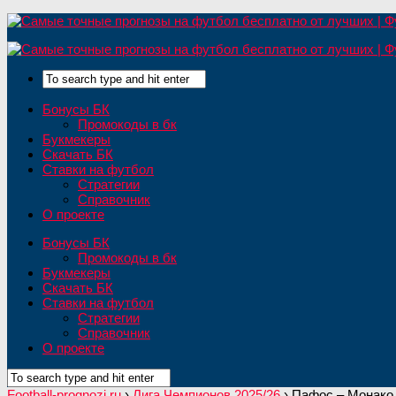
Бонусы БК
Промокоды в бк
Букмекеры
Скачать БК
Ставки на футбол
Стратегии
Справочник
О проекте
Бонусы БК
Промокоды в бк
Букмекеры
Скачать БК
Ставки на футбол
Стратегии
Справочник
О проекте
Football-prognozi.ru
›
Лига Чемпионов 2025/26
›
Пафос – Монако,