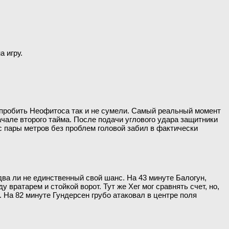
 игру.
пробить Неофитоса так и не сумели. Самый реальный момент
начале второго тайма. После подачи углового удара защитники
с пары метров без проблем головой забил в фактически
два ли не единственный свой шанс. На 43 минуте Балогун,
вратарем и стойкой ворот. Тут же Хег мог сравнять счет, но,
 На 82 минуте Гундерсен грубо атаковал в центре поля