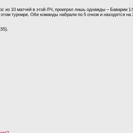
ос из 10 матчей в этой ЛЧ, проиграл лишь однажды – Баварии 1
этом турнире. Обе команды набрали по 5 очков и находятся на 2
55).
чет?