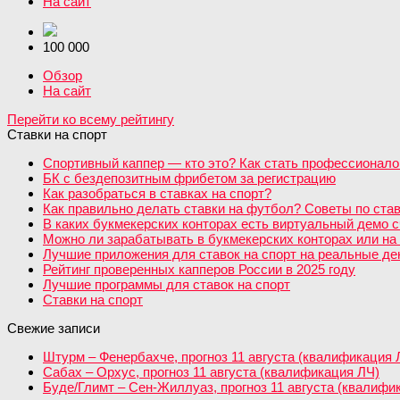
На сайт
100 000
Обзор
На сайт
Перейти ко всему рейтингу
Ставки на спорт
Спортивный каппер — кто это? Как стать профессионало
БК с бездепозитным фрибетом за регистрацию
Как разобраться в ставках на спорт?
Как правильно делать ставки на футбол? Советы по став
В каких букмекерских конторах есть виртуальный демо с
Можно ли зарабатывать в букмекерских конторах или на 
Лучшие приложения для ставок на спорт на реальные день
Рейтинг проверенных капперов России в 2025 году
Лучшие программы для ставок на спорт
Ставки на спорт
Свежие записи
Штурм – Фенербахче, прогноз 11 августа (квалификация 
Сабах – Орхус, прогноз 11 августа (квалификация ЛЧ)
Буде/Глимт – Сен-Жиллуаз, прогноз 11 августа (квалифи