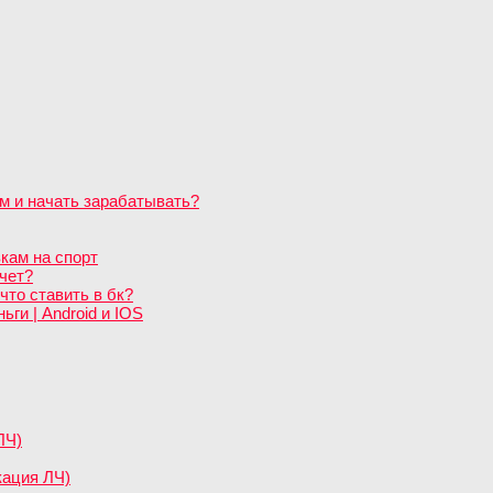
м и начать зарабатывать?
кам на спорт
чет?
что ставить в бк?
ги | Android и IOS
ЛЧ)
кация ЛЧ)