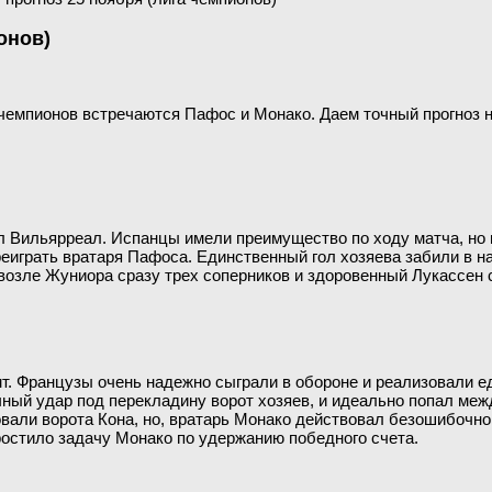
онов)
и чемпионов встречаются Пафос и Монако. Даем точный прогноз на
 Вильярреал. Испанцы имели преимущество по ходу матча, но 
переиграть вратаря Пафоса. Единственный гол хозяева забили в 
 возле Жуниора сразу трех соперников и здоровенный Лукассен 
мт. Французы очень надежно сыграли в обороне и реализовали е
ный удар под перекладину ворот хозяев, и идеально попал между 
вали ворота Кона, но, вратарь Монако действовал безошибочно.
ростило задачу Монако по удержанию победного счета.