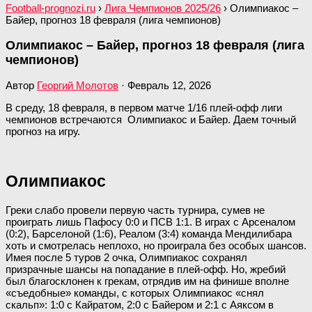
Football-prognozi.ru
›
Лига Чемпионов 2025/26
›
Олимпиакос –
Байер, прогноз 18 февраля (лига чемпионов)
Олимпиакос – Байер, прогноз 18 февраля (лига
чемпионов)
Автор
Георгий Молотов
·
Февраль 12, 2026
В среду, 18 февраля, в первом матче 1/16 плей-офф лиги
чемпионов встречаются Олимпиакос и Байер. Даем точный
прогноз на игру.
Олимпиакос
Греки слабо провели первую часть турнира, сумев не
проиграть лишь Пафосу 0:0 и ПСВ 1:1. В играх с Арсеналом
(0:2), Барселоной (1:6), Реалом (3:4) команда Мендилибара
хоть и смотрелась неплохо, но проиграла без особых шансов.
Имея после 5 туров 2 очка, Олимпиакос сохранял
призрачные шансы на попадание в плей-офф. Но, жребий
был благосклонен к грекам, отрядив им на финише вполне
«съедобные» команды, с которых Олимпиакос «снял
скальп»: 1:0 с Кайратом, 2:0 с Байером и 2:1 с Аяксом в