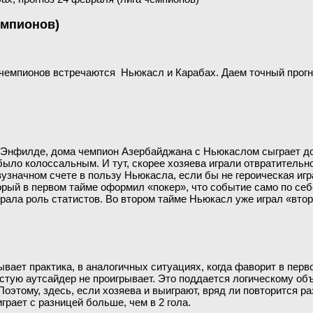
емпионов)
 чемпионов встречаются Ньюкасл и Карабах. Даем точный прогно
 Энфилде, дома чемпион Азербайджана с Ньюкаслом сыграет дос
ыло колоссальным. И тут, скорее хозяева играли отвратительно
узначном счете в пользу Ньюкасла, если бы не героическая игр
орый в первом тайме оформил «покер», что событие само по се
рала роль статистов. Во втором тайме Ньюкасл уже играл «вторы
ывает практика, в аналогичных ситуациях, когда фаворит в пер
частую аутсайдер не проигрывает. Это поддается логическому о
оэтому, здесь, если хозяева и выиграют, вряд ли повторится р
грает с разницей больше, чем в 2 гола.