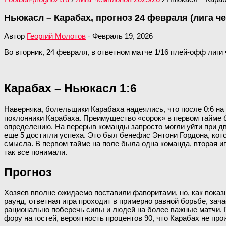
Ньюкасл – Карабах, прогноз 24 февраля (лига ч
Автор
Георгий Молотов
·
Февраль 19, 2026
Во вторник, 24 февраля, в ответном матче 1/16 плей-офф лиги
Карабах – Ньюкасл 1:6
Наверняка, болельщики Карабаха надеялись, что после 0:6 на
поклонники Карабаха. Преимущество «сорок» в первом тайме б
определению. На перерыв команды запросто могли уйти при дв
еще 5 достигли успеха. Это был бенефис Энтони Гордона, кот
смысла. В первом тайме на поле была одна команда, вторая иг
так все понимали.
Прогноз
Хозяев вполне ожидаемо поставили фаворитами, но, как показ
раунд, ответная игра проходит в примерно равной борьбе, за
рационально поберечь силы и людей на более важные матчи. П
фору на гостей, вероятность процентов 90, что Карабах не прои