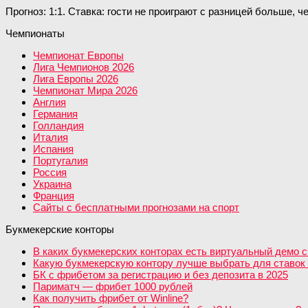
Прогноз: 1:1. Ставка: гости не проиграют с разницей больше, че
Чемпионаты
Чемпионат Европы
Лига Чемпионов 2026
Лига Европы 2026
Чемпионат Мира 2026
Англия
Германия
Голландия
Италия
Испания
Португалия
Россия
Украина
Франция
Сайты с бесплатными прогнозами на спорт
Букмекерские конторы
В каких букмекерских конторах есть виртуальный демо с
Какую букмекерскую контору лучше выбрать для ставок 
БК с фрибетом за регистрацию и без депозита в 2025
Париматч — фрибет 1000 рублей
Как получить фрибет от Winline?