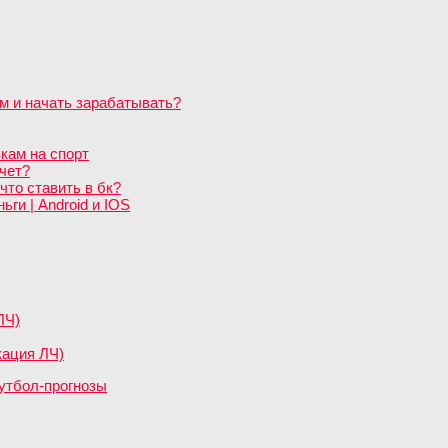
м и начать зарабатывать?
кам на спорт
чет?
что ставить в бк?
ги | Android и IOS
ЛЧ)
кация ЛЧ)