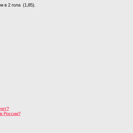
м в 2 гола (1,85).
чет?
в России?