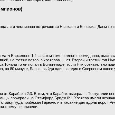
емпионов)
аунда лиги чемпионов встречаются Ньюкасл и Бенфика. Даем точн
матч Барселоне 1:2, а затем тоже немного неожиданно, выстав
ой, но гостям везло, а хозяевам – нет. Второй и третий гол Нь
Тонали то ли попал в Вольтемаде, то ли Ник сознательно подста
а, на 80 минуте, Барнс, выйдя один на один с Схерпеном нанес 
от Карабаха 2:3. В том, что Карабах выиграл в Португалии сенс
угальцы проиграли на Стэмфорд Бридж 0:1. Хозяева имели незна
стойку, куда прибежал Гарначо и в касание дал вдоль ворот, Рио
и к чему не привели.