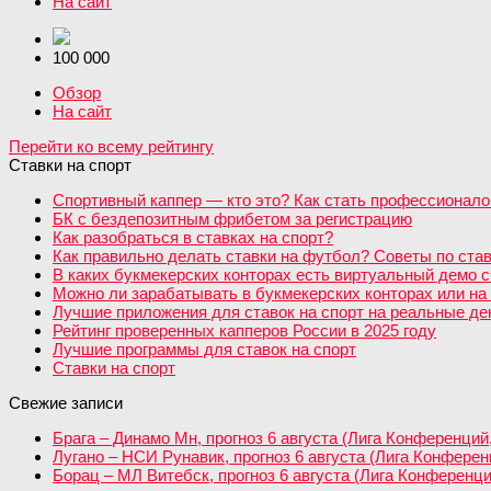
На сайт
100 000
Обзор
На сайт
Перейти ко всему рейтингу
Ставки на спорт
Спортивный каппер — кто это? Как стать профессионало
БК с бездепозитным фрибетом за регистрацию
Как разобраться в ставках на спорт?
Как правильно делать ставки на футбол? Советы по став
В каких букмекерских конторах есть виртуальный демо с
Можно ли зарабатывать в букмекерских конторах или на 
Лучшие приложения для ставок на спорт на реальные день
Рейтинг проверенных капперов России в 2025 году
Лучшие программы для ставок на спорт
Ставки на спорт
Свежие записи
Брага – Динамо Мн, прогноз 6 августа (Лига Конференций
Лугано – НСИ Рунавик, прогноз 6 августа (Лига Конфере
Борац – МЛ Витебск, прогноз 6 августа (Лига Конференц