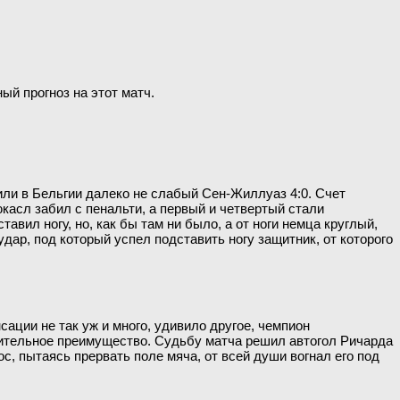
ый прогноз на этот матч.
или в Бельгии далеко не слабый Сен-Жиллуаз 4:0. Счет
юкасл забил с пенальти, а первый и четвертый стали
вил ногу, но, как бы там ни было, а от ноги немца круглый,
удар, под который успел подставить ногу защитник, от которого
ации не так уж и много, удивило другое, чемпион
чительное преимущество. Судьбу матча решил автогол Ричарда
с, пытаясь прервать поле мяча, от всей души вогнал его под