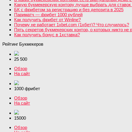
Какую букмекерскую контору лучше выбрать для ставок 
БК с фрибетом за регистрацию и без депозита в 2025
Париматч — фрибет 1000 рублей
Как получить фрибет от Winline?
Почему не работает 1xbet.com (1хбет)? Что случилось?
Пять секретов букмекерских контор, о которых никто не 
Как получить бонус в 1хставка?
Рейтинг Букмекеров
25 500
Обзор
На сайт
1000 фрибет
Обзор
На сайт
15000
Обзор