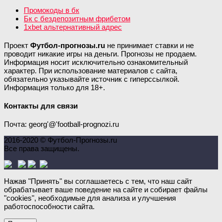
Промокоды в бк
Бк с бездепозитным фрибетом
1xbet альтернативный адрес
Проект
Футбол-прогнозы.ru
не принимает ставки и не
проводит никакие игры на деньги. Прогнозы не продаем.
Информация носит исключительно ознакомительный
характер. При использование материалов с сайта,
обязательно указывайте источник с гиперссылкой.
Информация только для 18+.
Контакты для связи
Почта: georg'@'football-prognozi.ru
2016-2020 © Футбол-Прогнозы.ru
Все права защищены.
Нажав "Принять" вы соглашаетесь с тем, что наш сайт
обрабатывает ваше поведение на сайте и собирает файлы
"cookies", необходимые для анализа и улучшения
работоспособности сайта.