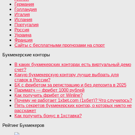
Германия
Голландия
Италия
Испания
Португалия
Россия
Украина
Франция
Сайты с бесплатными прогнозами на спорт
Букмекерские конторы
В каких букмекерских конторах есть виртуальный демо
счет?
Какую букмекерскую контору лучше выбрать для
ставок в России?
БК с фрибетом за регистрацию и без депозита в 2025
Париматч — фрибет 1000 рублей
Как получить фрибет от Winline?
Почему не работает 1xbet.com (1хбет)? Что случилось?
Пять секретов букмекерских контор, о которых никто не
расскажет
Как получить бонус в 1хставка?
Рейтинг Букмекеров