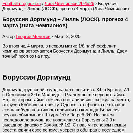
Football-prognozi.ru
›
Лига Чемпионов 2025/26
›
Боруссия
Дортмунд – Лилль (ЛОСК), прогноз 4 марта (Лига Чемпионов)
Боруссия Дортмунд – Лилль (ЛОСК), прогноз 4
марта (Лига Чемпионов)
Автор
Георгий Молотов
·
Март 3, 2025
Во вторник, 4 марта, в первом матче 1/8 плей-офф лиги
чемпионов встречаются Боруссия Дорнмутнд и Лилль. Даем
точный прогноз на игру.
Боруссия Дортмунд
Дортмунд групповой раунд начал с позитива: 3:0 в Брюгге, 7:1
с Селтиком и 2:0 в Мадриде с Реалом после первого тайма.
Но, во втором тайме хозяева поставили «выскочку» на место,
отгрузив Кобелю пятерочку. Однако, это фиаско не оказало
сколь-нибудь негативного влияния на команду. Боруссия
всухую обыгрывает Штурм 1:0 и Загреб 3:0. Но, затем
последовало домашнее поражение от Барселоны 2:3 и
выездное фиаско с Болоньей 1:2. С новым тренером немцы
восстановили свое реноме, уверенно обыграв в последнем