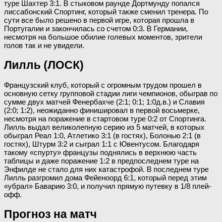
туре Шахтер 3:1. В стыковом раунде Дортмунду попался
лиссабонский Спортинг, который также сменил тренера. По
сути все было решено в первой игре, которая прошла в
Португалии и закончилась со счетом 0:3. В Германии,
несмотря на большое обилие голевых моментов, зрители
голов так и не увидели.
Лилль (ЛОСК)
Французский клуб, который с огромным трудом прошел в
основную сетку групповой стадии лиги чемпионов, обыграв по
сумме двух матчей Фенербахче (2:1; 0:1; 1:0д.в.) и Славия
(2:0; 1:2), неожиданно финишировал в первой восьмерке,
несмотря на поражение в стартовом туре 0:2 от Спортинга.
Лилль выдал великолепную серию из 5 матчей, в которых
обыграл Реал 1:0, Атлетико 3:1 (в гостях), Болонью 2:1 (в
гостях), Штурм 3:2 и сыграл 1:1 с Ювентусом. Благодаря
такому «спурту» французы поднялись в верхнюю часть
таблицы и даже поражение 1:2 в предпоследнем туре на
Энфилде не стало для них катастрофой. В последнем туре
Лилль разгромил дома Фейеноорд 6:1, который перед этим
«убрал» Баварию 3:0, и получил прямую путевку в 1/8 плей-
офф.
Прогноз на матч