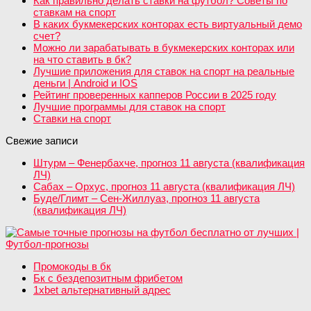
Как правильно делать ставки на футбол? Советы по
ставкам на спорт
В каких букмекерских конторах есть виртуальный демо
счет?
Можно ли зарабатывать в букмекерских конторах или
на что ставить в бк?
Лучшие приложения для ставок на спорт на реальные
деньги | Android и IOS
Рейтинг проверенных капперов России в 2025 году
Лучшие программы для ставок на спорт
Ставки на спорт
Свежие записи
Штурм – Фенербахче, прогноз 11 августа (квалификация
ЛЧ)
Сабах – Орхус, прогноз 11 августа (квалификация ЛЧ)
Буде/Глимт – Сен-Жиллуаз, прогноз 11 августа
(квалификация ЛЧ)
Промокоды в бк
Бк с бездепозитным фрибетом
1xbet альтернативный адрес