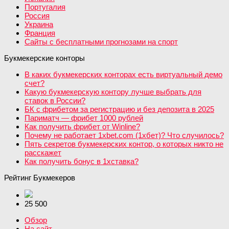
Португалия
Россия
Украина
Франция
Сайты с бесплатными прогнозами на спорт
Букмекерские конторы
В каких букмекерских конторах есть виртуальный демо
счет?
Какую букмекерскую контору лучше выбрать для
ставок в России?
БК с фрибетом за регистрацию и без депозита в 2025
Париматч — фрибет 1000 рублей
Как получить фрибет от Winline?
Почему не работает 1xbet.com (1хбет)? Что случилось?
Пять секретов букмекерских контор, о которых никто не
расскажет
Как получить бонус в 1хставка?
Рейтинг Букмекеров
25 500
Обзор
На сайт