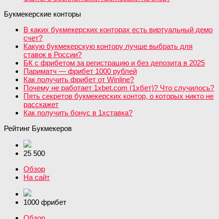
Букмекерские конторы
В каких букмекерских конторах есть виртуальный демо
счет?
Какую букмекерскую контору лучше выбрать для
ставок в России?
БК с фрибетом за регистрацию и без депозита в 2025
Париматч — фрибет 1000 рублей
Как получить фрибет от Winline?
Почему не работает 1xbet.com (1хбет)? Что случилось?
Пять секретов букмекерских контор, о которых никто не
расскажет
Как получить бонус в 1хставка?
Рейтинг Букмекеров
25 500
Обзор
На сайт
1000 фрибет
Обзор