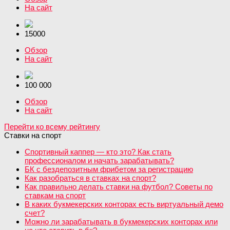
На сайт
15000
Обзор
На сайт
100 000
Обзор
На сайт
Перейти ко всему рейтингу
Ставки на спорт
Спортивный каппер — кто это? Как стать
профессионалом и начать зарабатывать?
БК с бездепозитным фрибетом за регистрацию
Как разобраться в ставках на спорт?
Как правильно делать ставки на футбол? Советы по
ставкам на спорт
В каких букмекерских конторах есть виртуальный демо
счет?
Можно ли зарабатывать в букмекерских конторах или