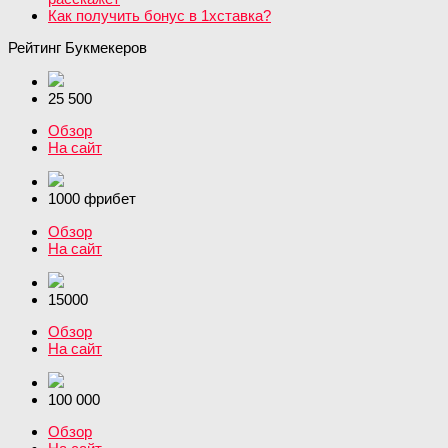
Как получить бонус в 1хставка?
Рейтинг Букмекеров
25 500
Обзор
На сайт
1000 фрибет
Обзор
На сайт
15000
Обзор
На сайт
100 000
Обзор