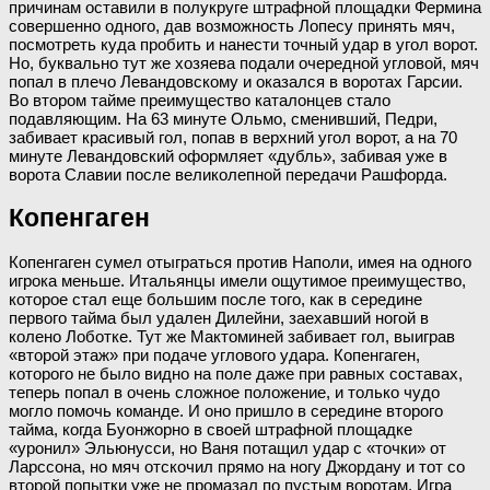
причинам оставили в полукруге штрафной площадки Фермина
совершенно одного, дав возможность Лопесу принять мяч,
посмотреть куда пробить и нанести точный удар в угол ворот.
Но, буквально тут же хозяева подали очередной угловой, мяч
попал в плечо Левандовскому и оказался в воротах Гарсии.
Во втором тайме преимущество каталонцев стало
подавляющим. На 63 минуте Ольмо, сменивший, Педри,
забивает красивый гол, попав в верхний угол ворот, а на 70
минуте Левандовский оформляет «дубль», забивая уже в
ворота Славии после великолепной передачи Рашфорда.
Копенгаген
Копенгаген сумел отыграться против Наполи, имея на одного
игрока меньше. Итальянцы имели ощутимое преимущество,
которое стал еще большим после того, как в середине
первого тайма был удален Дилейни, заехавший ногой в
колено Лоботке. Тут же Мактоминей забивает гол, выиграв
«второй этаж» при подаче углового удара. Копенгаген,
которого не было видно на поле даже при равных составах,
теперь попал в очень сложное положение, и только чудо
могло помочь команде. И оно пришло в середине второго
тайма, когда Буонжорно в своей штрафной площадке
«уронил» Эльюнусси, но Ваня потащил удар с «точки» от
Ларссона, но мяч отскочил прямо на ногу Джордану и тот со
второй попытки уже не промазал по пустым воротам. Игра