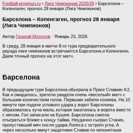
Football-prognozi.ru
›
Лига Чемпионов 2025/26
›
Барселона –
Копенгаген, прогноз 28 января (Лига Чемпионов)
Барселона – Копенгаген, прогноз 28 января
(Лига Чемпионов)
Автор
Георгий Молотов
·
Январь 23, 2026
В среду, 28 января в матче 8-го тура предварительного
раунда лиги чемпионов встречаются Барселона и Копенгаген.
Даем точный прогноз на этот матч.
Барселона
В предыдущем туре Барселона обыграла в Праге Славию 4:2.
Как и ожидалось, зрители увидели очень «веселый» матч с
большим количеством голов. Первыми забили хозяева. На 10
минуте при подаче углового удара у ворот Барселоны
образовалась куча-мала, которая закатилась в ворота вместе
с мячом. Гол записали на Кушея. Барселона смогла
отыграться ближе к концу тайма. Неудачно сыграл Станек,
пропустивший мяч после удара Лопеса с острого угла. А
через несколько минут защитники Славии по непонятным