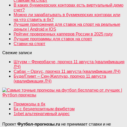
ставкам на спорт
В каких букмекерских конторах есть виртуальный демо
счет?
Можно ли зарабатывать в букмекерских конторах или
на что ставить в бк?
Лучшие приложения для ставок на спорт на реальные
деньги | Android и IOS
Рейтинг проверенных капперов России в 2025 году
Лучшие программы для ставок на спорт
Ставки на спорт
Свежие записи
Штурм – Фенербахче, прогноз 11 августа (квалификация
ЛЧ)
Сабах – Орхус, прогноз 11 августа (квалификация ЛЧ)
Буде/Глимт – Сен-Жиллуаз, прогноз 11 августа
(квалификация ЛЧ)
Промокоды в бк
Бк с бездепозитным фрибетом
1xbet альтернативный адрес
Проект
Футбол-прогнозы.ru
не принимает ставки и не