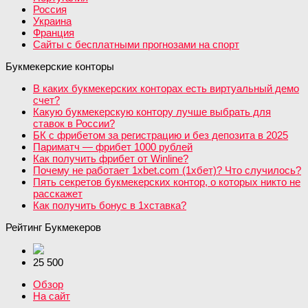
Россия
Украина
Франция
Сайты с бесплатными прогнозами на спорт
Букмекерские конторы
В каких букмекерских конторах есть виртуальный демо
счет?
Какую букмекерскую контору лучше выбрать для
ставок в России?
БК с фрибетом за регистрацию и без депозита в 2025
Париматч — фрибет 1000 рублей
Как получить фрибет от Winline?
Почему не работает 1xbet.com (1хбет)? Что случилось?
Пять секретов букмекерских контор, о которых никто не
расскажет
Как получить бонус в 1хставка?
Рейтинг Букмекеров
25 500
Обзор
На сайт