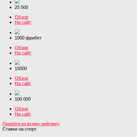
25 500
Обзор
На сайт
1000 фрибет
Обзор
На сайт
15000
Обзор
На сайт
100 000
Обзор
На сайт
Перейти ко всему рейтингу
Ставки на спорт