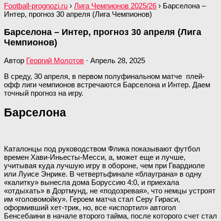
Football-prognozi.ru
›
Лига Чемпионов 2025/26
›
Барселона –
Интер, прогноз 30 апреля (Лига Чемпионов)
Барселона – Интер, прогноз 30 апреля (Лига
Чемпионов)
Автор
Георгий Молотов
·
Апрель 28, 2025
В среду, 30 апреля, в первом полуфинальном матче плей-
офф лиги чемпионов встречаются Барселона и Интер. Даем
точный прогноз на игру.
Барселона
Каталонцы под руководством Флика показывают футбол
времен Хави-Иньесты-Месси, а, может еще и лучше,
учитывая куда лучшую игру в обороне, чем при Гвардиоле
или Луисе Энрике. В четвертьфинале «блауграна» в одну
«калитку» вынесла дома Боруссию 4:0, и приехала
«отдыхать» в Дортмунд, не «подозревая», что немцы устроят
им «головомойку». Героем матча стал Серу Гираси,
оформивший хет-трик, но, все «испортил» автогол
Бенсебаини в начале второго тайма, после которого счет стал