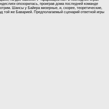
Бундеслиги опозорилась, проиграв дома последней команде
мотрим. Шансы у Байера мизерные, и, скорее, теоретические,
ад той же Баварией. Предполагаемый сценарий ответной игры