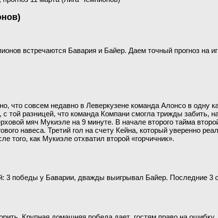
онов)
пионов встречаются Бавария и Байер. Даем точный прогноз на иг
о, что совсем недавно в Леверкузене команда Алонсо в одну ка
, с той разницей, что команда Компани смогла трижды забить, 
ерховой мяч Мукиэле на 9 минуте. В начале второго тайма вто
ового навеса. Третий гол на счету Кейна, который уверенно реа
ле того, как Мукиэле отхватил второй «горчичник».
ей: 3 победы у Баварии, дважды выигрывал Байер. Последние 3 
порить. Крупная домашняя победа дает гостям право на ошибку,