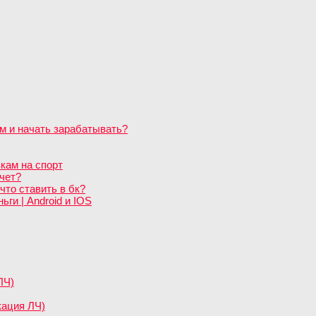
м и начать зарабатывать?
кам на спорт
чет?
что ставить в бк?
ги | Android и IOS
ЛЧ)
кация ЛЧ)