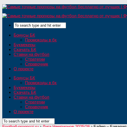
Бонусы БК
Промокоды в бк
Букмекеры
Скачать БК
Ставки на футбол
Стратегии
Справочник
О проекте
Бонусы БК
Промокоды в бк
Букмекеры
Скачать БК
Ставки на футбол
Стратегии
Справочник
О проекте
Football-prognozi.ru
›
Лига Чемпионов 2025/26
›
Байер – Бавария,