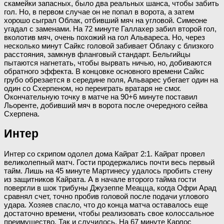
скамейки запасных, было два реальных шанса, чтобы забить
гол. Но, в первом случае он не попал в ворота, а затем
хорошо сыграл Облак, отбивший мяч на угловой. Симеоне
угадал с заменами. На 72 минуте Галлахер забил второй гол,
вколотив мяч, очень похожий на гол Альвареса. Но, через
несколько минут Сайкс головой забивает Облаку с близкого
расстояния, замкнув фланговый стандарт. Бельгийцы
пытаются нагнетать, чтобы вырвать ничью, но, добиваются
обратного эффекта. В концовке основного времени Сайкс
грубо обрезается в середине поля, Альварес убегает один на
один со Схерпеном, но переиграть вратаря не смог.
Окончательную точку в матче на 90+6 минуте поставил
Льоренте, добивший мяч в ворота после очередного сейва
Схерпена.
Интер
Интер со скрипом одолел дома Кайрат 2:1. Кайрат провел
великолепный матч. Гости продержались почти весь первый
тайм. Лишь на 45 минуте Мартинесу удалось пробить стену
из защитников Кайрата. А в начале второго тайма гости
повергли в шок трибуны Джузеппе Меацца, когда Офри Арад
сравнял счет, точно пробив головой после подачи углового
удара. Хозяев спасло, что до конца матча оставалось еще
достаточно времени, чтобы реализовать свое колоссальное
преимущество. Так и случилось. На 67 минуте Карлос