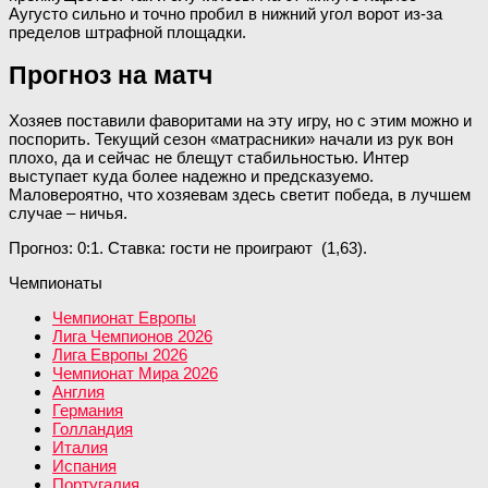
Аугусто сильно и точно пробил в нижний угол ворот из-за
пределов штрафной площадки.
Прогноз на матч
Хозяев поставили фаворитами на эту игру, но с этим можно и
поспорить. Текущий сезон «матрасники» начали из рук вон
плохо, да и сейчас не блещут стабильностью. Интер
выступает куда более надежно и предсказуемо.
Маловероятно, что хозяевам здесь светит победа, в лучшем
случае – ничья.
Прогноз: 0:1. Ставка: гости не проиграют (1,63).
Чемпионаты
Чемпионат Европы
Лига Чемпионов 2026
Лига Европы 2026
Чемпионат Мира 2026
Англия
Германия
Голландия
Италия
Испания
Португалия