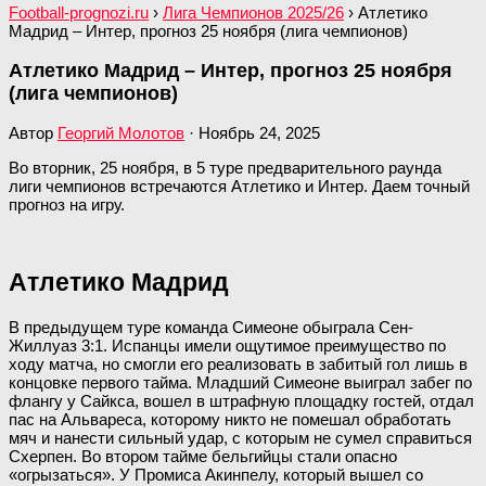
Football-prognozi.ru
›
Лига Чемпионов 2025/26
›
Атлетико
Мадрид – Интер, прогноз 25 ноября (лига чемпионов)
Атлетико Мадрид – Интер, прогноз 25 ноября
(лига чемпионов)
Автор
Георгий Молотов
·
Ноябрь 24, 2025
Во вторник, 25 ноября, в 5 туре предварительного раунда
лиги чемпионов встречаются Атлетико и Интер. Даем точный
прогноз на игру.
Атлетико Мадрид
В предыдущем туре команда Симеоне обыграла Сен-
Жиллуаз 3:1. Испанцы имели ощутимое преимущество по
ходу матча, но смогли его реализовать в забитый гол лишь в
концовке первого тайма. Младший Симеоне выиграл забег по
флангу у Сайкса, вошел в штрафную площадку гостей, отдал
пас на Альвареса, которому никто не помешал обработать
мяч и нанести сильный удар, с которым не сумел справиться
Схерпен. Во втором тайме бельгийцы стали опасно
«огрызаться». У Промиса Акинпелу, который вышел со