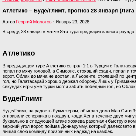
Атлетико – Буде/Глимт, прогноз 28 января (Лиг
Автор
Георгий Молотов
·
Январь 23, 2026
В среду, 28 января в матче 8-го тура предварительного раунда
Атлетико
В предыдущем туре Атлетико сыграл 1:1 в Турции с Галатасар
попал по мячу головой, а Симеоне, стоявший сзади, попал и то
ворот, Облак до мяча не достал, а Льоренте, стоявший по цент
гол, но Галатасарай хорошо держал оборону. Лишь у Гризманн
секундах игры уже турки могли забить победный гол, но Облак
Буде/Глимт
Буде/Глимт, на радость букмекерам, обыграл дома Ман Сити 3:
отправили соперника в нокдаун, когда Хег в течение двух мин
буквально в следующей атаке хозяева разогнали быструю ком
верхний угол ворот, поймав Доннарумму, который далековато в
лишая свою команду призрачных надежд на камбэк.