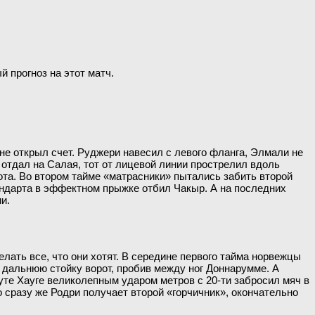
й прогноз на этот матч.
не открыл счет. Руджери навесил с левого фланга, Элмали не
е отдал на Салая, тот от лицевой линии прострелил вдоль
рота. Во втором тайме «матрасники» пытались забить второй
тандарта в эффектном прыжке отбил Чакыр. А на последних
и.
лать все, что они хотят. В середине первого тайма норвежцы
л дальнюю стойку ворот, пробив между ног Доннарумме. А
те Хауге великолепным ударом метров с 20-ти забросил мяч в
о сразу же Родри получает второй «горчичник», окончательно