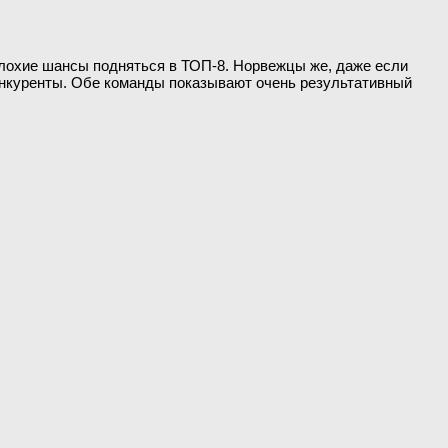
плохие шансы подняться в ТОП-8. Норвежцы же, даже если
 конкуренты. Обе команды показывают очень результативный