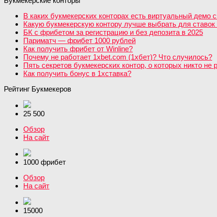
Букмекерские конторы
В каких букмекерских конторах есть виртуальный демо с
Какую букмекерскую контору лучше выбрать для ставок 
БК с фрибетом за регистрацию и без депозита в 2025
Париматч — фрибет 1000 рублей
Как получить фрибет от Winline?
Почему не работает 1xbet.com (1хбет)? Что случилось?
Пять секретов букмекерских контор, о которых никто не 
Как получить бонус в 1хставка?
Рейтинг Букмекеров
25 500
Обзор
На сайт
1000 фрибет
Обзор
На сайт
15000