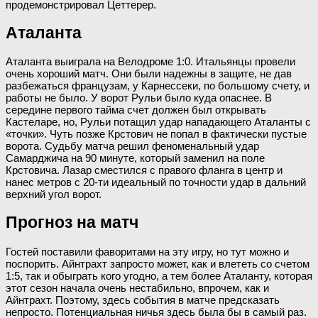
продемонстрировал Цеттерер.
Аталанта
Аталанта выиграла на Велодроме 1:0. Итальянцы провели
очень хороший матч. Они были надежны в защите, не дав
разбежаться французам, у Карнессеки, по большому счету, и
работы не было. У ворот Рульи было куда опаснее. В
середине первого тайма счет должен был открывать
Кастеларе, но, Рульи потащил удар нападающего Аталанты с
«точки». Чуть позже Крстович не попал в фактически пустые
ворота. Судьбу матча решил феноменальный удар
Самарджича на 90 минуте, который заменил на поле
Крстовича. Лазар сместился с правого фланга в центр и
нанес метров с 20-ти идеальный по точности удар в дальний
верхний угол ворот.
Прогноз на матч
Гостей поставили фаворитами на эту игру, но тут можно и
поспорить. Айнтрахт запросто может, как и влететь со счетом
1:5, так и обыграть кого угодно, а тем более Аталанту, которая
этот сезон начала очень нестабильно, впрочем, как и
Айнтрахт. Поэтому, здесь события в матче предсказать
непросто. Потенциальная ничья здесь была бы в самый раз.