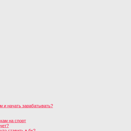
м и начать зарабатывать?
кам на спорт
чет?
что ставить в бк?