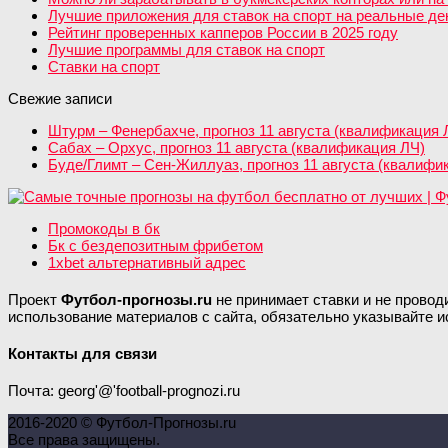
Лучшие приложения для ставок на спорт на реальные день
Рейтинг проверенных капперов России в 2025 году
Лучшие программы для ставок на спорт
Ставки на спорт
Свежие записи
Штурм – Фенербахче, прогноз 11 августа (квалификация 
Сабах – Орхус, прогноз 11 августа (квалификация ЛЧ)
Буде/Глимт – Сен-Жиллуаз, прогноз 11 августа (квалифи
Промокоды в бк
Бк с бездепозитным фрибетом
1xbet альтернативный адрес
Проект
Футбол-прогнозы.ru
не принимает ставки и не провод
использование материалов с сайта, обязательно указывайте и
Контакты для связи
Почта: georg'@'football-prognozi.ru
2016-2020 © Футбол-Прогнозы.ru
Все права защищены.