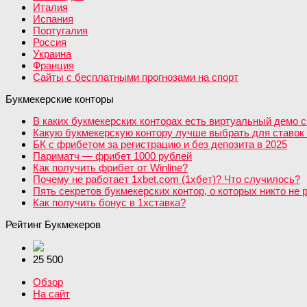
Италия
Испания
Португалия
Россия
Украина
Франция
Сайты с бесплатными прогнозами на спорт
Букмекерские конторы
В каких букмекерских конторах есть виртуальный демо с
Какую букмекерскую контору лучше выбрать для ставок 
БК с фрибетом за регистрацию и без депозита в 2025
Париматч — фрибет 1000 рублей
Как получить фрибет от Winline?
Почему не работает 1xbet.com (1хбет)? Что случилось?
Пять секретов букмекерских контор, о которых никто не 
Как получить бонус в 1хставка?
Рейтинг Букмекеров
25 500
Обзор
На сайт