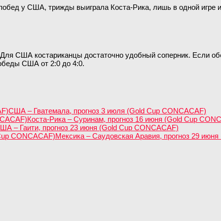
 побед у США, трижды выиграла Коста-Рика, лишь в одной игре 
 Для США костариканцы достаточно удобный соперник. Если обе
обеды США от 2:0 до 4:0.
США – Гватемала, прогноз 3 июля (Gold Cup CONCACAF)
Коста-Рика – Суринам, прогноз 16 июня (Gold Cup CON
ША – Гаити, прогноз 23 июня (Gold Cup CONCACAF)
Мексика – Саудовская Аравия, прогноз 29 июн