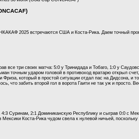
CONCACAF)
НКАКАФ 2025 встречаются США и Коста-Рика. Даем точный прогн
 все три своих матча: 5:0 у Тринидада и Тобаго, 1:0 у Саудовс
ман точным ударом головой в противоход вратарю открыл счет, 
Фриза, который в простой ситуации отдал пас на Дидсона, и то
сь, что забить второй гол в ворота Гаити не так уж и просто. 
 4:3 Суринам, 2:1 Доминиканскую Республику и сыграв 0:0 с Мек
ив Мексики Коста-Рика чудом свела к нулевой ничьей, поскольк