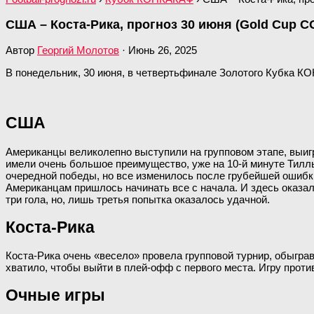
США – Коста-Рика, прогноз 30 июня (Gold Cup 
Автор
Георгий Молотов
·
Июнь 26, 2025
В понедельник, 30 июня, в четвертьфинале Золотого Кубка КО
США
Американцы великолепно выступили на групповом этапе, выиграв
имели очень большое преимущество, уже на 10-й минуте Тилль
очередной победы, но все изменилось после грубейшей ошибки 
Американцам пришлось начинать все с начала. И здесь оказало
три гола, но, лишь третья попытка оказалось удачной.
Коста-Рика
Коста-Рика очень «весело» провела групповой турнир, обыграв
хватило, чтобы выйти в плей-офф с первого места. Игру прот
Очные игры