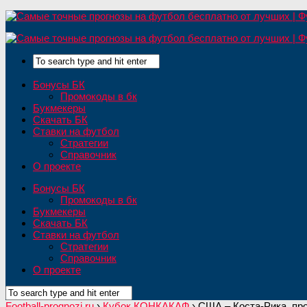
Бонусы БК
Промокоды в бк
Букмекеры
Скачать БК
Ставки на футбол
Стратегии
Справочник
О проекте
Бонусы БК
Промокоды в бк
Букмекеры
Скачать БК
Ставки на футбол
Стратегии
Справочник
О проекте
Football-prognozi.ru
›
Кубок КОНКАКАФ
›
США – Коста-Рика, пр