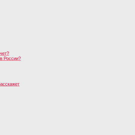
чет?
в России?
расскажет