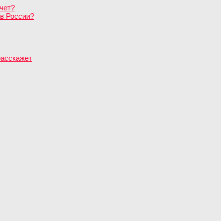
чет?
в России?
расскажет