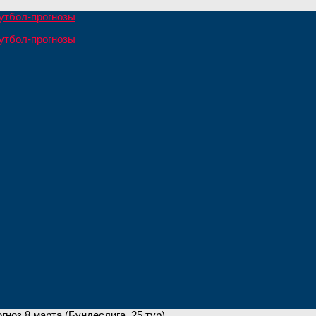
ноз 8 марта (Бундеслига, 25 тур)