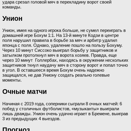
удара срезал головой мяч в перекладину ворот своей
команды.
Унион
Унион, имея на одного игрока больше, не сумел переиграть в
домашней игре Бохум 1:1. На 13-й минуте Кодзи в центре
поля нарушил правила в борьбе за мяч и арбитр удалил
японца с поля. Однако, удаление пошло на пользу Бохуму.
Через 10 минут Сиссоко выиграл борьбу у защитников и
затылком протолкнул мяч в ворота хозяев. Правда, еще
через 10 минут Голлербах, находясь в окружении нескольких
защитников ткнул наудачу мяч в сторону ворот и попал точно
в угол. В оставшееся время Бохум очень надежно
защищался, не дав Униону создать реально голевые
моменты.
Очные матчи
Начиная с 2019 года, соперники сыграли 8 очных матчей: 6
побед у столичных футболистов, «музыканты» выиграли
лишь дважды. Унион очень удачно играет в Бремене, выиграв
3 из предыдущих 4 выездов.
Прогноз