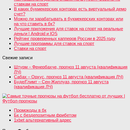
ставкам на спорт
В каких букмекерских конторах есть виртуальный демо
счет?
Можно ли зарабатывать в букмекерских конторах или
на что ставить в бк?
Лучшие приложения для ставок на спорт на реальные
деньги | Android и IOS
Рейтинг проверенных капперов России в 2025 году
Лучшие программы для ставок на спорт
Ставки на спорт
Свежие записи
Штурм – Фенербахче, прогноз 11 августа (квалификация
ЛЧ)
Сабах – Орхус, прогноз 11 августа (квалификация ЛЧ)
Буде/Глимт – Сен-Жиллуаз, прогноз 11 августа
(квалификация ЛЧ)
Промокоды в бк
Бк с бездепозитным фрибетом
1xbet альтернативный адрес