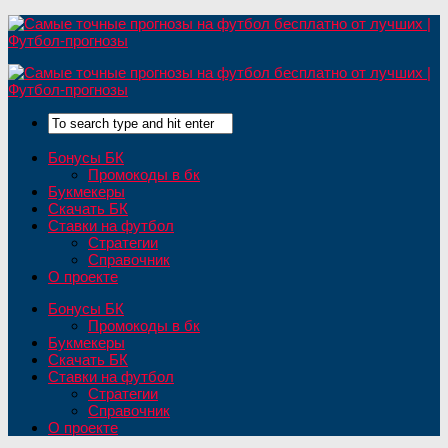
Бонусы БК
Промокоды в бк
Букмекеры
Скачать БК
Ставки на футбол
Стратегии
Справочник
О проекте
Бонусы БК
Промокоды в бк
Букмекеры
Скачать БК
Ставки на футбол
Стратегии
Справочник
О проекте