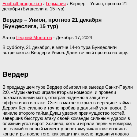
Football-prognozi.ru
›
Германия
›
Вердер – Унион, прогноз 21
декабря (Бундеслига, 15 тур)
Вердер – Унион, прогноз 21 декабря
(Бундеслига, 15 тур)
Автор
Георгий Молотов
·
Декабрь 17, 2024
В субботу, 21 декабря, в матче 14-го тура Бундеслиги
встречаются Вердер и Унион. Даем точный прогноз на игру.
Вердер
В предыдущем туре Вердер обыграл на выезде Санкт-Паули
2:0. «Музыканты» играли вторым номером, и провели
показательный матч, отыграв надежно в защите и
эффективно в атаке. Счет в матче открыл в середине тайма
Деррик Кен сильно и точно пробив в дальний угол ворот. В
начале второго тайма Дукш удвоил преимущество гостей,
завершив быструю атаку своей команды сильным ударом в
ближний угол ворот. Хозяева, хоть и играли первым номером,
но, самый опасный момент у ворот «музыкантов» возник в
конце игры после того, как защитник после подачи углового