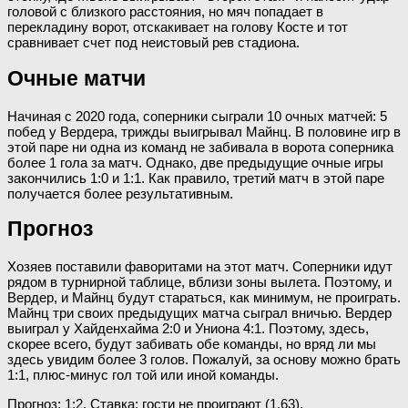
головой с близкого расстояния, но мяч попадает в
перекладину ворот, отскакивает на голову Косте и тот
сравнивает счет под неистовый рев стадиона.
Очные матчи
Начиная с 2020 года, соперники сыграли 10 очных матчей: 5
побед у Вердера, трижды выигрывал Майнц. В половине игр в
этой паре ни одна из команд не забивала в ворота соперника
более 1 гола за матч. Однако, две предыдущие очные игры
закончились 1:0 и 1:1. Как правило, третий матч в этой паре
получается более результативным.
Прогноз
Хозяев поставили фаворитами на этот матч. Соперники идут
рядом в турнирной таблице, вблизи зоны вылета. Поэтому, и
Вердер, и Майнц будут стараться, как минимум, не проиграть.
Майнц три своих предыдущих матча сыграл вничью. Вердер
выиграл у Хайденхайма 2:0 и Униона 4:1. Поэтому, здесь,
скорее всего, будут забивать обе команды, но вряд ли мы
здесь увидим более 3 голов. Пожалуй, за основу можно брать
1:1, плюс-минус гол той или иной команды.
Прогноз: 1:2. Ставка: гости не проиграют (1.63).