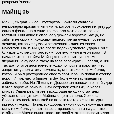
разгрома Униона.
Майнц 05
Майнц сыграл 2:2 со Штутгартом. Зрители увидели
неимоверно драматичный матч, который сохранял интригу до
самого финального свистка. Начало матча осталось за
гостями. Они чаще и опаснее угрожали воротам Батца, но
забить не смогли. Концовку первого тайма лучше провели
хозяева, которые сумели реализовать один из своих
моментов. На 39 минуте после подачи углового удара Сон с
близкой дистанции головой «проткнул» мяч в угол ворот. В
начале второго тайма Майнц мог закрепить успех. Но,
Ферачниг не сумел с глазу на глаз переиграть Нюбеля, а Тиц
так долго готовился нанести удар по пустым воротам, что
защитник успел этому помешать, мяч отскочил к Небелю,
который был расторопнее своего партнера, но попал в стойку
ворот. И, как часто бывает в футболе – не забиваешь ты,
забивают тебе. На 76 минуте Демирович наносит точный удар
в угол ворот из района 11-ти метровой отметки, а через
минуту Ундав реализует выход один на один с Батцем,
убежав от защитников Майнца с центра поля. Хозяева
бросаются всей командой на ворота гостей и этот штурм
приносит успех. На первой добавленной к основному времени
минуте Небель делает навес с правого фланга на дальнюю
стойку, где Мвене выигрывает «второй этаж» и наносит удар