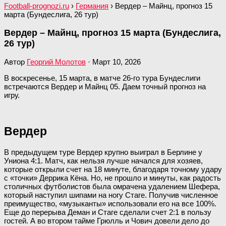
Football-prognozi.ru
›
Германия
›
Вердер – Майнц, прогноз 15
марта (Бундеслига, 26 тур)
Вердер – Майнц, прогноз 15 марта (Бундеслига,
26 тур)
Автор
Георгий Молотов
·
Март 10, 2026
В воскресенье, 15 марта, в матче 26-го тура Бундеслиги
встречаются Вердер и Майнц 05. Даем точный прогноз на
игру.
Вердер
В предыдущем туре Вердер крупно выиграл в Берлине у
Униона 4:1. Матч, как нельзя лучше начался для хозяев,
которые открыли счет на 18 минуте, благодаря точному удару
с «точки» Деррика Кёна. Но, не прошло и минуты, как радость
столичных футболистов была омрачена удалением Шефера,
который наступил шипами на ногу Стаге. Получив численное
преимущество, «музыканты» использовали его на все 100%.
Еще до перерыва Деман и Стаге сделали счет 2:1 в пользу
гостей. А во втором тайме Грюлль и Чович довели дело до