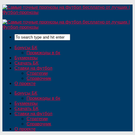
Бонусы БК
Промокоды в бк
Букмекеры
Скачать БК
Ставки на футбол
Стратегии
Справочник
О проекте
Бонусы БК
Промокоды в бк
Букмекеры
Скачать БК
Ставки на футбол
Стратегии
Справочник
О проекте