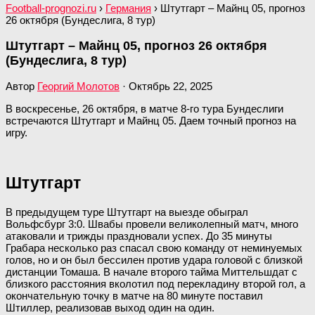
Football-prognozi.ru
›
Германия
›
Штутгарт – Майнц 05, прогноз
26 октября (Бундеслига, 8 тур)
Штутгарт – Майнц 05, прогноз 26 октября
(Бундеслига, 8 тур)
Автор
Георгий Молотов
·
Октябрь 22, 2025
В воскресенье, 26 октября, в матче 8-го тура Бундеслиги
встречаются Штутгарт и Майнц 05. Даем точный прогноз на
игру.
Штутгарт
В предыдущем туре Штутгарт на выезде обыграл
Вольфсбург 3:0. Швабы провели великолепный матч, много
атаковали и трижды праздновали успех. До 35 минуты
Грабара несколько раз спасал свою команду от неминуемых
голов, но и он был бессилен против удара головой с близкой
дистанции Томаша. В начале второго тайма Миттельшдат с
близкого расстояния вколотил под перекладину второй гол, а
окончательную точку в матче на 80 минуте поставил
Штиллер, реализовав выход один на один.