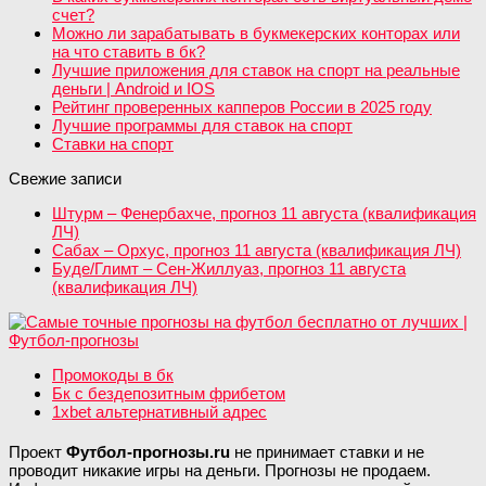
счет?
Можно ли зарабатывать в букмекерских конторах или
на что ставить в бк?
Лучшие приложения для ставок на спорт на реальные
деньги | Android и IOS
Рейтинг проверенных капперов России в 2025 году
Лучшие программы для ставок на спорт
Ставки на спорт
Свежие записи
Штурм – Фенербахче, прогноз 11 августа (квалификация
ЛЧ)
Сабах – Орхус, прогноз 11 августа (квалификация ЛЧ)
Буде/Глимт – Сен-Жиллуаз, прогноз 11 августа
(квалификация ЛЧ)
Промокоды в бк
Бк с бездепозитным фрибетом
1xbet альтернативный адрес
Проект
Футбол-прогнозы.ru
не принимает ставки и не
проводит никакие игры на деньги. Прогнозы не продаем.