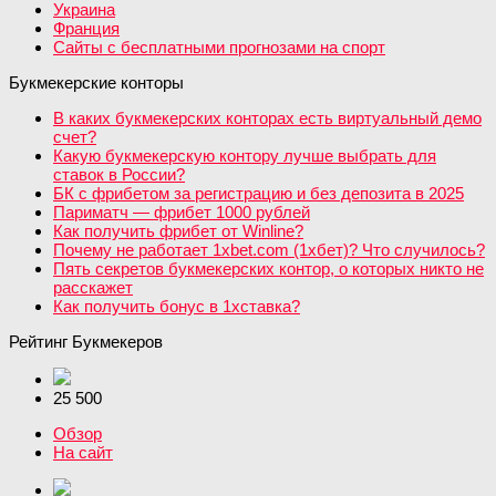
Украина
Франция
Сайты с бесплатными прогнозами на спорт
Букмекерские конторы
В каких букмекерских конторах есть виртуальный демо
счет?
Какую букмекерскую контору лучше выбрать для
ставок в России?
БК с фрибетом за регистрацию и без депозита в 2025
Париматч — фрибет 1000 рублей
Как получить фрибет от Winline?
Почему не работает 1xbet.com (1хбет)? Что случилось?
Пять секретов букмекерских контор, о которых никто не
расскажет
Как получить бонус в 1хставка?
Рейтинг Букмекеров
25 500
Обзор
На сайт