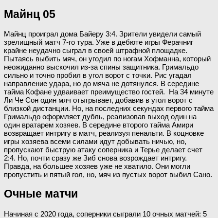
Майнц 05
Майнц проиграл дома Байеру 3:4. Зрители увидели самый
зрелищный матч 7-го тура. Уже в дебюте игры Ферачниг
крайне неудачно сыграл в своей штрафной площадке.
Пытаясь выбить мяч, он угодил по ногам Хофманна, который
неожиданно выскочил из-за спины защитника. Гримальдо
сильно и точно пробил в угол ворот с точки. Рис угадал
направление удара, но до мяча не дотянулся. В середине
тайма Кофане удваивает преимущество гостей. На 34 минуте
Ли Че Сон один мяч отыгрывает, добавив в угол ворот с
близкой дистанции. Но, на последних секундах первого тайма
Гримальдо оформляет дубль, реализовав выход один на
один вратарем хозяев. В середине второго тайма Амири
возвращает интригу в матч, реализуя пенальти. В коцновке
игры хозяева всеми силами идут добывать ничью, но,
пропускают быструю атаку соперника и Терье делает счет
2:4. Но, почти сразу же Зиб снова возрождает интригу.
Правда, на большее хозяев уже не хватило. Они могли
пропустить и пятый гол, но, мяч из пустых ворот выбил Сано.
Очные матчи
Начиная с 2020 года, соперники сыграли 10 очных матчей: 5