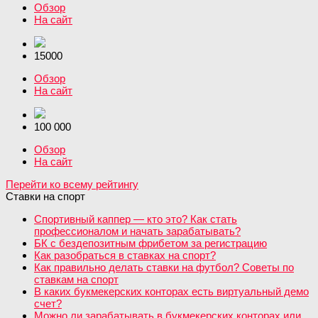
Обзор
На сайт
15000
Обзор
На сайт
100 000
Обзор
На сайт
Перейти ко всему рейтингу
Ставки на спорт
Спортивный каппер — кто это? Как стать
профессионалом и начать зарабатывать?
БК с бездепозитным фрибетом за регистрацию
Как разобраться в ставках на спорт?
Как правильно делать ставки на футбол? Советы по
ставкам на спорт
В каких букмекерских конторах есть виртуальный демо
счет?
Можно ли зарабатывать в букмекерских конторах или