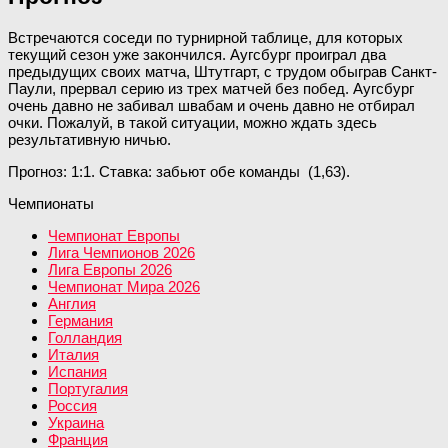
Встречаются соседи по турнирной таблице, для которых
текущий сезон уже закончился. Аугсбург проиграл два
предыдущих своих матча, Штутгарт, с трудом обыграв Санкт-
Паули, прервал серию из трех матчей без побед. Аугсбург
очень давно не забивал швабам и очень давно не отбирал
очки. Пожалуй, в такой ситуации, можно ждать здесь
результативную ничью.
Прогноз: 1:1. Ставка: забьют обе команды (1,63).
Чемпионаты
Чемпионат Европы
Лига Чемпионов 2026
Лига Европы 2026
Чемпионат Мира 2026
Англия
Германия
Голландия
Италия
Испания
Португалия
Россия
Украина
Франция