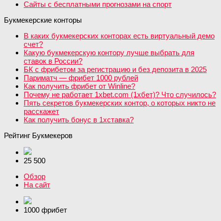
Сайты с бесплатными прогнозами на спорт
Букмекерские конторы
В каких букмекерских конторах есть виртуальный демо
счет?
Какую букмекерскую контору лучше выбрать для
ставок в России?
БК с фрибетом за регистрацию и без депозита в 2025
Париматч — фрибет 1000 рублей
Как получить фрибет от Winline?
Почему не работает 1xbet.com (1хбет)? Что случилось?
Пять секретов букмекерских контор, о которых никто не
расскажет
Как получить бонус в 1хставка?
Рейтинг Букмекеров
25 500
Обзор
На сайт
1000 фрибет