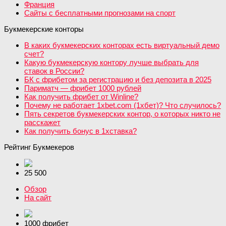
Франция
Сайты с бесплатными прогнозами на спорт
Букмекерские конторы
В каких букмекерских конторах есть виртуальный демо
счет?
Какую букмекерскую контору лучше выбрать для
ставок в России?
БК с фрибетом за регистрацию и без депозита в 2025
Париматч — фрибет 1000 рублей
Как получить фрибет от Winline?
Почему не работает 1xbet.com (1хбет)? Что случилось?
Пять секретов букмекерских контор, о которых никто не
расскажет
Как получить бонус в 1хставка?
Рейтинг Букмекеров
25 500
Обзор
На сайт
1000 фрибет