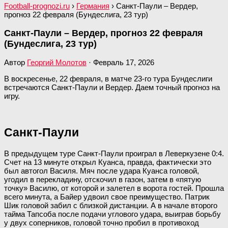
Football-prognozi.ru
›
Германия
›
Санкт-Паули – Вердер,
прогноз 22 февраля (Бундеслига, 23 тур)
Санкт-Паули – Вердер, прогноз 22 февраля
(Бундеслига, 23 тур)
Автор
Георгий Молотов
·
Февраль 17, 2026
В воскресенье, 22 февраля, в матче 23-го тура Бундеслиги
встречаются Санкт-Паули и Вердер. Даем точный прогноз на
игру.
Санкт-Паули
В предыдущем туре Санкт-Паули проиграл в Леверкузене 0:4.
Счет на 13 минуте открыл Куанса, правда, фактически это
был автогол Василя. Мяч после удара Куанса головой,
угодил в перекладину, отскочил в газон, затем в «пятую
точку» Василю, от которой и залетел в ворота гостей. Прошла
всего минута, а Байер удвоил свое преимущество. Патрик
Шик головой забил с близкой дистанции. А в начале второго
тайма Тапсоба после подачи углового удара, выиграв борьбу
у двух соперников, головой точно пробил в противоход