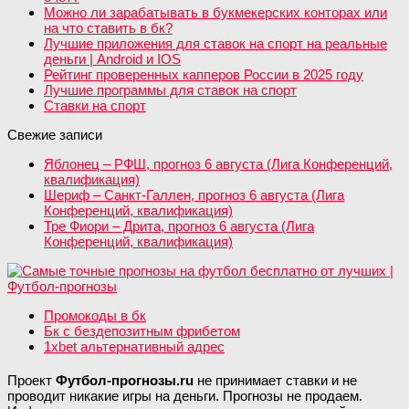
Можно ли зарабатывать в букмекерских конторах или
на что ставить в бк?
Лучшие приложения для ставок на спорт на реальные
деньги | Android и IOS
Рейтинг проверенных капперов России в 2025 году
Лучшие программы для ставок на спорт
Ставки на спорт
Свежие записи
Яблонец – РФШ, прогноз 6 августа (Лига Конференций,
квалификация)
Шериф – Санкт-Галлен, прогноз 6 августа (Лига
Конференций, квалификация)
Тре Фиори – Дрита, прогноз 6 августа (Лига
Конференций, квалификация)
Промокоды в бк
Бк с бездепозитным фрибетом
1xbet альтернативный адрес
Проект
Футбол-прогнозы.ru
не принимает ставки и не
проводит никакие игры на деньги. Прогнозы не продаем.