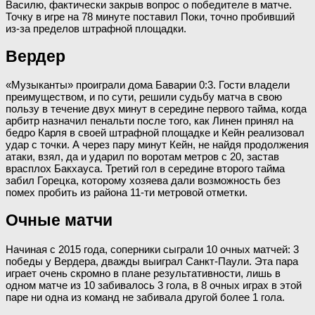
Василю, фактически закрыв вопрос о победителе в матче.
Точку в игре на 78 минуте поставил Поки, точно пробивший
из-за пределов штрафной площадки.
Вердер
«Музыканты» проиграли дома Баварии 0:3. Гости владели
преимуществом, и по сути, решили судьбу матча в свою
пользу в течение двух минут в середине первого тайма, когда
арбитр назначил пенальти после того, как Линен принял на
бедро Карля в своей штрафной площадке и Кейн реализовал
удар с точки. А через пару минут Кейн, не найдя продолжения
атаки, взял, да и ударил по воротам метров с 20, застав
врасплох Бакхауса. Третий гол в середине второго тайма
забил Горецка, которому хозяева дали возможность без
помех пробить из района 11-ти метровой отметки.
Очные матчи
Начиная с 2015 года, соперники сыграли 10 очных матчей: 3
победы у Вердера, дважды выиграл Санкт-Паули. Эта пара
играет очень скромно в плане результативности, лишь в
одном матче из 10 забивалось 3 гола, в 8 очных играх в этой
паре ни одна из команд не забивала другой более 1 гола.